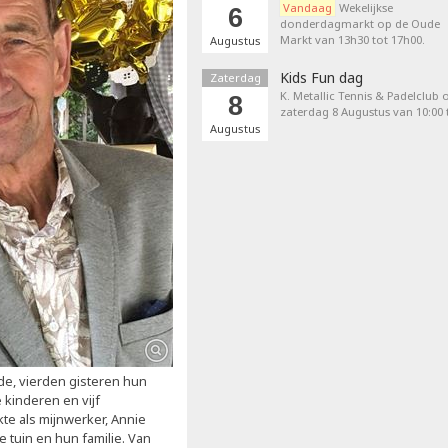
Vandaag
Wekelijkse
6
donderdagmarkt op de Oude
Markt van 13h30 tot 17h00.
Augustus
Kids Fun dag
Zaterdag
K. Metallic Tennis & Padelclub 
8
zaterdag 8 Augustus van 10:00 t
Augustus
ide, vierden gisteren hun
 kinderen en vijf
te als mijnwerker, Annie
tuin en hun familie. Van