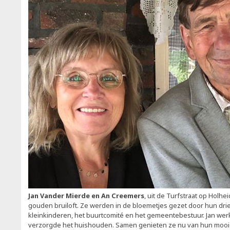
Jan Vander Mierde en An Creemers
, uit de Turfstraat op Holhe
gouden bruiloft. Ze werden in de bloemetjes gezet door hun drie
kleinkinderen, het buurtcomité en het gemeentebestuur. Jan werk
verzorgde het huishouden. Samen genieten ze nu van hun mooie 