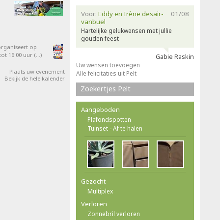
Voor:
Eddy en Irène desair-
01/08
vanbuel
Hartelijke gelukwensen met jullie
gouden feest
organiseert op
ot 16:00 uur (…)
Gabie Raskin
Uw wensen toevoegen
Plaats uw evenement
Alle felicitaties uit Pelt
Bekijk de hele kalender
Zoekertjes Pelt
Aangeboden
Plafondspotten
Tuinset - Af te halen
Gezocht
Multiplex
Verloren
Zonnebril verloren