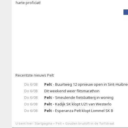
harte proficiat!
Recentste nieuws Pelt
Do 6/08
Pelt
- Buurtweg 12 opnieuw open in Sint-Huibrec
Do 6/08
Dit weekend weer flitsmarathon
Do 6/08
Pelt
- Smeulende fietsbatterij in woning
Do 6/08
Pelt
- Kadijk SK klopt U21 van Westerlo
Do 6/08
Pelt
- Esperanza Pelt klopt Lommel SK B
U bent hier:
Startpagina
»
Pelt
»
Gouden bruiloft in de Turfstraat