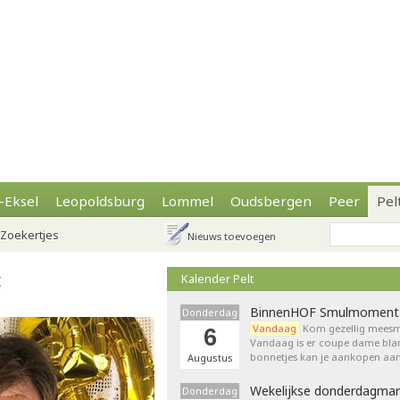
-Eksel
Leopoldsburg
Lommel
Oudsbergen
Peer
Pel
Zoekertjes
Nieuws toevoegen
t
Kalender Pelt
BinnenHOF Smulmoment
Donderdag
Vandaag
Kom gezellig meesm
6
Vandaag is er coupe dame bla
bonnetjes kan je aankopen aan
Augustus
Wekelijkse donderdagmar
Donderdag