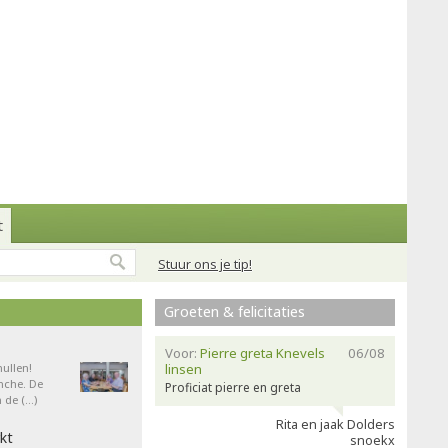
t
Stuur ons je tip!
Groeten & felicitaties
Voor:
Pierre greta Knevels
06/08
ullen!
linsen
nche. De
Proficiat pierre en greta
 de (…)
Rita en jaak Dolders
kt
snoekx