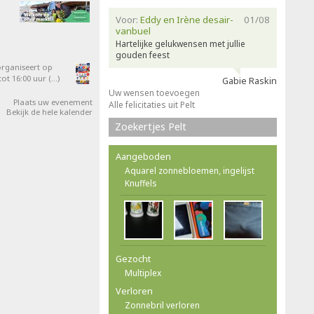
Voor:
Eddy en Irène desair-
01/08
vanbuel
Hartelijke gelukwensen met jullie
gouden feest
organiseert op
ot 16:00 uur (…)
Gabie Raskin
Uw wensen toevoegen
Plaats uw evenement
Alle felicitaties uit Pelt
Bekijk de hele kalender
Zoekertjes Pelt
Aangeboden
Aquarel zonnebloemen, ingelijst
Knuffels
Gezocht
Multiplex
Verloren
Zonnebril verloren