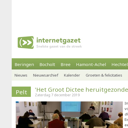
Beringen
Bocholt
Bree
Hamont-Achel
Hechtel
Nieuws
Nieuwsarchief
Kalender
Groeten & felicitaties
'Het Groot Dictee heruitgezonde
Pelt
Zaterdag 7 december 2019
I
v
d
E
e