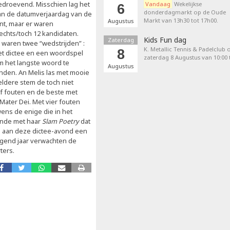
edroevend. Misschien lag het
Vandaag
Wekelijkse
6
donderdagmarkt op de Oude
an de datumverjaardag van de
Markt van 13h30 tot 17h00.
Augustus
int, maar er waren
lechts/toch 12 kandidaten.
Kids Fun dag
Zaterdag
r waren twee “wedstrijden” :
K. Metallic Tennis & Padelclub 
8
et dictee en een woordspel
zaterdag 8 Augustus van 10:00 t
m het langste woord te
Augustus
inden. An Melis las met mooie
eldere stem de toch niet
jf fouten en de beste met
Mater Dei. Met vier fouten
ens de enige die in het
onde met haar
Slam Poetry
dat
 aan deze dictee-avond een
olgend jaar verwachten de
ters.