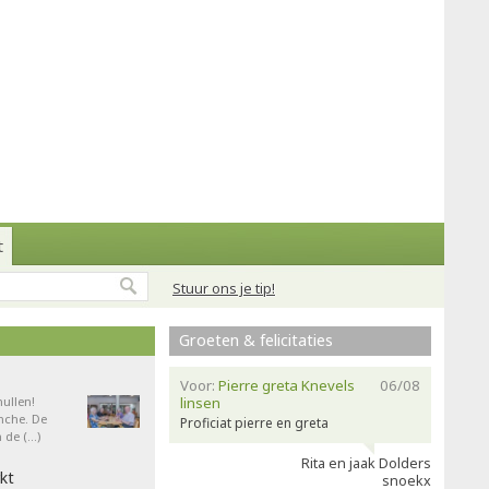
t
Stuur ons je tip!
Groeten & felicitaties
Voor:
Pierre greta Knevels
06/08
ullen!
linsen
nche. De
Proficiat pierre en greta
 de (…)
Rita en jaak Dolders
kt
snoekx