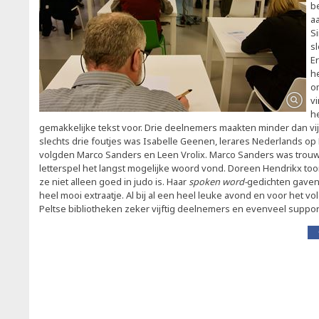
b
a
S
s
E
h
o
v
h
gemakkelijke tekst voor. Drie deelnemers maakten minder dan vi
slechts drie foutjes was Isabelle Geenen, lerares Nederlands op 
volgden Marco Sanders en Leen Vrolix. Marco Sanders was trouw
letterspel het langst mogelijke woord vond. Doreen Hendrikx to
ze niet alleen goed in judo is. Haar
spoken word-
gedichten gaven
heel mooi extraatje. Al bij al een heel leuke avond en voor het v
Peltse bibliotheken zeker vijftig deelnemers en evenveel suppor