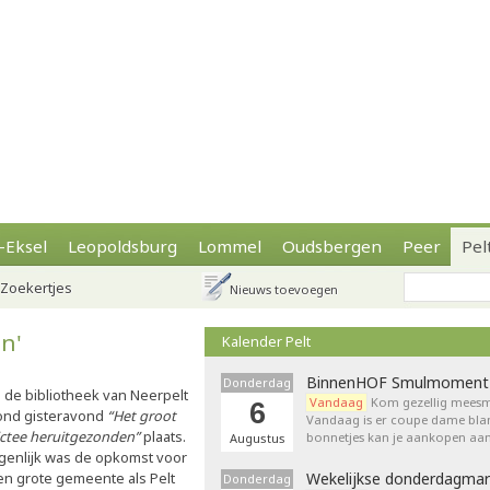
-Eksel
Leopoldsburg
Lommel
Oudsbergen
Peer
Pel
Zoekertjes
Nieuws toevoegen
n'
Kalender Pelt
BinnenHOF Smulmoment
Donderdag
n de bibliotheek van Neerpelt
Vandaag
Kom gezellig meesm
6
ond gisteravond
“Het groot
Vandaag is er coupe dame bla
ictee heruitgezonden”
plaats.
bonnetjes kan je aankopen aan
Augustus
igenlijk was de opkomst voor
en grote gemeente als Pelt
Wekelijkse donderdagmar
Donderdag