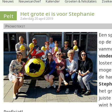
Nieuws
Nieuwsarchief
Kalender
Groeten & felicitaties
Zoeker
Het grote ei is voor Stephanie
Pelt
Zaterdag 20 april 2019
Promotekst
Een 
op de
vanmo
vinde
loste
mogel
de ha
Steph
het g
juist
wint h
Proficiat!