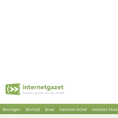
Beringen
Bocholt
Bree
Hamont-Achel
Hechtel-Ekse