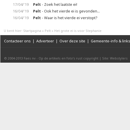
17/04/'19
Pelt
- Zoek het laatste ei!
16/04/'19
Pelt
- Ook het vierde ei is gevonden...
16/04/'19
Pelt
- Waar is het vierde ei verstopt?
U bent hier:
Startpagina
»
Pelt
»
Het grote ei is voor Stephanie
Contacteer ons
|
Adverteer
|
Over deze site
|
Gemeente-info & link
© 2004-2013
Faes nv
-
Op de artikels en foto’s rust copyright
|
Site: Webstylers