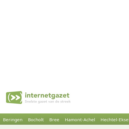
Beringen
Bocholt
Bree
Hamont-Achel
Hechtel-Ekse