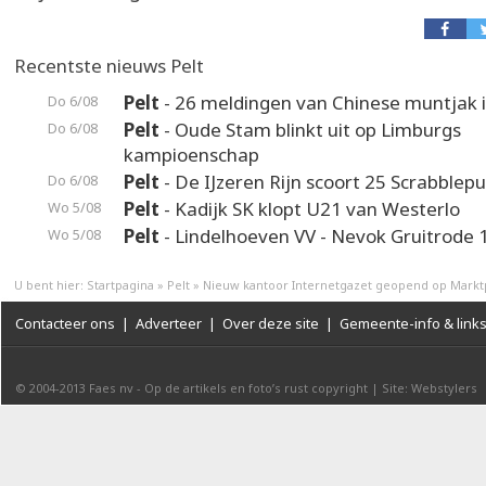
Recentste nieuws Pelt
Pelt
- 26 meldingen van Chinese muntjak i
Do 6/08
Pelt
- Oude Stam blinkt uit op Limburgs
Do 6/08
kampioenschap
Pelt
- De IJzeren Rijn scoort 25 Scrabblep
Do 6/08
Pelt
- Kadijk SK klopt U21 van Westerlo
Wo 5/08
Pelt
- Lindelhoeven VV - Nevok Gruitrode 
Wo 5/08
U bent hier:
Startpagina
»
Pelt
»
Nieuw kantoor Internetgazet geopend op Markt
Contacteer ons
|
Adverteer
|
Over deze site
|
Gemeente-info & link
© 2004-2013
Faes nv
-
Op de artikels en foto’s rust copyright
|
Site: Webstylers