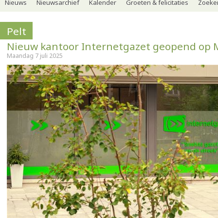
Nieuws
Nieuwsarchief
Kalender
Groeten & felicitaties
Zoeker
Pelt
Nieuw kantoor Internetgazet geopend op 
Maandag 7 juli 2025