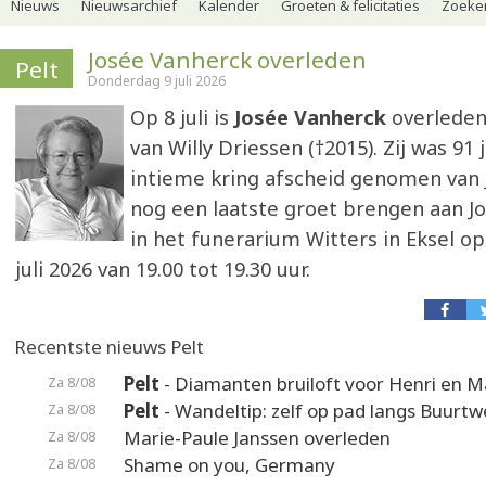
Nieuws
Nieuwsarchief
Kalender
Groeten & felicitaties
Zoeker
Josée Vanherck overleden
Pelt
Donderdag 9 juli 2026
Op 8 juli is
Josée Vanherck
overleden
van Willy Driessen (†2015). Zij was 91 j
intieme kring afscheid genomen van 
nog een laatste groet brengen aan J
in het funerarium Witters in Eksel 
juli 2026 van 19.00 tot 19.30 uur.
Recentste nieuws Pelt
Pelt
- Diamanten bruiloft voor Henri en M
Za 8/08
Pelt
- Wandeltip: zelf op pad langs Buurt
Za 8/08
Marie-Paule Janssen overleden
Za 8/08
Shame on you, Germany
Za 8/08