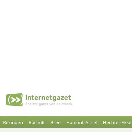
Beringen
Bocholt
Bree
Hamont-Achel
Hechtel-Ekse