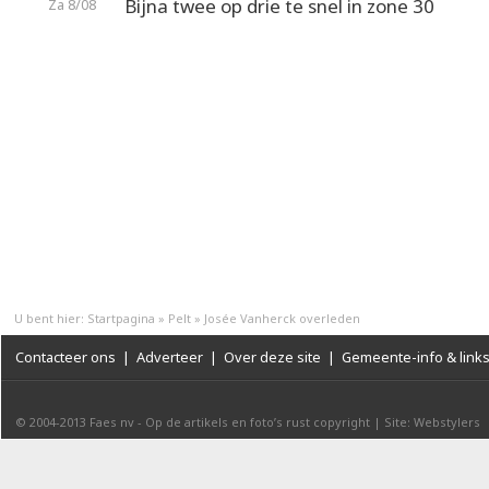
Bijna twee op drie te snel in zone 30
Za 8/08
U bent hier:
Startpagina
»
Pelt
»
Josée Vanherck overleden
Contacteer ons
|
Adverteer
|
Over deze site
|
Gemeente-info & link
© 2004-2013
Faes nv
-
Op de artikels en foto’s rust copyright
|
Site: Webstylers