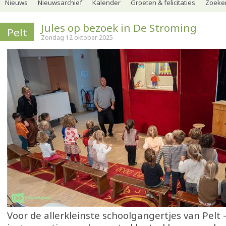
Nieuws
Nieuwsarchief
Kalender
Groeten & felicitaties
Zoeker
Jules op bezoek in De Stroming
Pelt
Zondag 12 oktober 2025
Voor de allerkleinste schoolgangertjes van Pelt