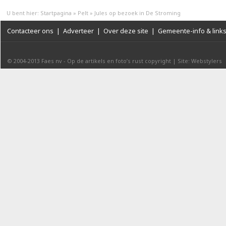
U bent hier:
Startpagina
»
Pelt
»
Jules op bezoek in De Stroming
Contacteer ons
|
Adverteer
|
Over deze site
|
Gemeente-info & link
© 2004-2013
Faes nv
-
Op de artikels en foto’s rust copyright
|
Site: Webstylers