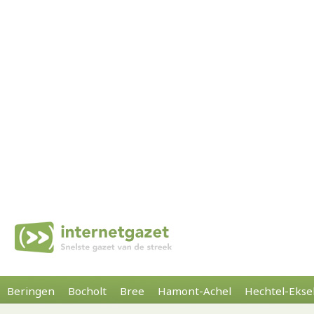
Beringen
Bocholt
Bree
Hamont-Achel
Hechtel-Ekse