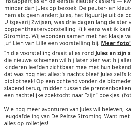
instappertjes en de eerste kleuterklassers — 
minder dan Jules op bezoek. De peuter- en kleu
hem als geen ander: Jules, het figuurtje uit de 
Uitgeverij Zwijsen, was drie dagen lang de ster 
poppentheatervoorstelling Kijk eens wat ik kan!
Stroming. Wij woonden samen met het klasje va
juf Lien van Lille een voorstelling bij.
Meer foto'
In die voorstelling draait alles rond
Jules en zijn
die nieuwe schoenen wil hij laten zien wat hij all
kinderen leefden zichtbaar mee met hun bekende
dat was nog niet alles: ’s nachts bleef Jules zelfs 
bibliotheek! Op een ochtend vonden de bibmed
slapend terug, midden tussen de prentenboeken,
een nachtelijke zoektocht naar “zijn” boekjes. (fo
Wie nog meer avonturen van Jules wil beleven, ka
jeugdafdeling van De Peltse Stroming. Want met 
alles op rolletjes!