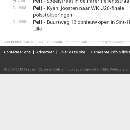
Pelt
- Speelstraat in de Pater Pellensstraa
Vr 7/08
Pelt
- Kyani Joosten naar WK U20-finale
Do 6/08
polsstokspringen
Pelt
- Buurtweg 12 opnieuw open in Sint-H
Do 6/08
Lille
U bent hier:
Startpagina
»
Pelt
»
Kadijk SK Dames pakken punt tegen Zepperen-
Contacteer ons
|
Adverteer
|
Over deze site
|
Gemeente-info & link
© 2004-2013
Faes nv
-
Op de artikels en foto’s rust copyright
|
Site: Webstylers