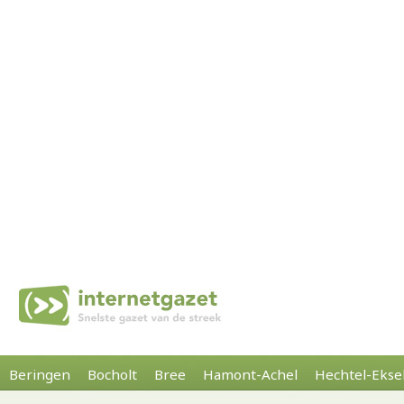
Beringen
Bocholt
Bree
Hamont-Achel
Hechtel-Ekse