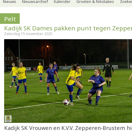
Nieuws
Nieuwsarchief
Kalender
Groeten & felicitaties
Zoeker
Pelt
Kadijk SK Dames pakken punt tegen Zepp
Zaterdag 15 november 2025
Kadijk SK Vrouwen en K.V.V. Zepperen-Brustem hi