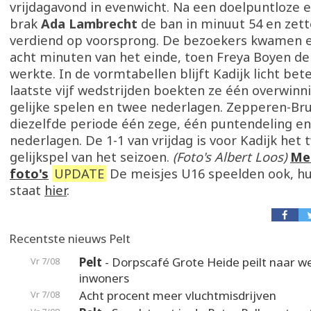
vrijdagavond in evenwicht. Na een doelpuntloze e
brak
Ada Lambrecht
de ban in minuut 54 en zett
verdiend op voorsprong. De bezoekers kwamen e
acht minuten van het einde, toen Freya Boyen de
werkte. In de vormtabellen blijft Kadijk licht bet
laatste vijf wedstrijden boekten ze één overwinn
gelijke spelen en twee nederlagen. Zepperen-Br
diezelfde periode één zege, één puntendeling en
nederlagen. De 1-1 van vrijdag is voor Kadijk het
gelijkspel van het seizoen.
(Foto's Albert Loos)
Me
foto's
UPDATE
De meisjes U16 speelden ook, h
staat
hier
.
Recentste nieuws Pelt
Pelt
- Dorpscafé Grote Heide peilt naar 
Vr 7/08
inwoners
Acht procent meer vluchtmisdrijven
Vr 7/08