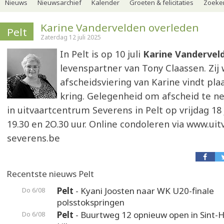
Nieuws
Nieuwsarchief
Kalender
Groeten & felicitaties
Zoeker
Karine Vandervelden overleden
Pelt
Zaterdag 12 juli 2025
In Pelt is op 10 juli
Karine Vandervel
levenspartner van Tony Claassen. Zij 
afscheidsviering van Karine vindt pla
kring. Gelegenheid om afscheid te n
in uitvaartcentrum Severens in Pelt op vrijdag 18 
19.30 en 2O.30 uur. Online condoleren via www.uit
severens.be
Recentste nieuws Pelt
Pelt
- Kyani Joosten naar WK U20-finale
Do 6/08
polsstokspringen
Pelt
- Buurtweg 12 opnieuw open in Sint-H
Do 6/08