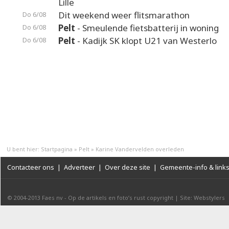
Lille
Dit weekend weer flitsmarathon
Do 6/08
Pelt
- Smeulende fietsbatterij in woning
Do 6/08
Pelt
- Kadijk SK klopt U21 van Westerlo
Do 6/08
U bent hier:
Startpagina
»
Pelt
»
Karine Vandervelden overleden
Contacteer ons
|
Adverteer
|
Over deze site
|
Gemeente-info & link
© 2004-2013
Faes nv
-
Op de artikels en foto’s rust copyright
|
Site: Webstylers