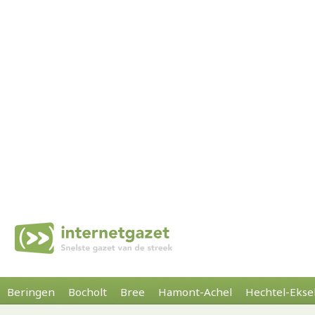
Beringen
Bocholt
Bree
Hamont-Achel
Hechtel-Ekse