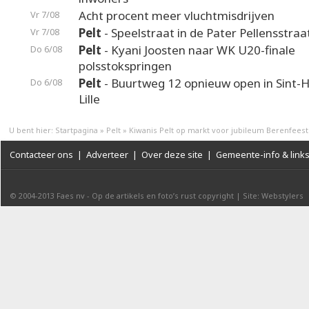
Acht procent meer vluchtmisdrijven
Vr 7/08
Pelt
- Speelstraat in de Pater Pellensstraa
Vr 7/08
Pelt
- Kyani Joosten naar WK U20-finale
Do 6/08
polsstokspringen
Pelt
- Buurtweg 12 opnieuw open in Sint-H
Do 6/08
Lille
U bent hier:
Startpagina
»
Pelt
»
Kiwanis Pelt op markt voor jubileum Berenfeest
Contacteer ons
|
Adverteer
|
Over deze site
|
Gemeente-info & link
© 2004-2013
Faes nv
-
Op de artikels en foto’s rust copyright
|
Site: Webstylers