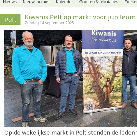
Nieuws
Nieuwsarchief
Kalender
Groeten & felicitaties
Zoeker
Kiwanis Pelt op markt voor jubileum
Pelt
Zondag 14 september 2025
Op de wekelijkse markt in Pelt stonden de leden