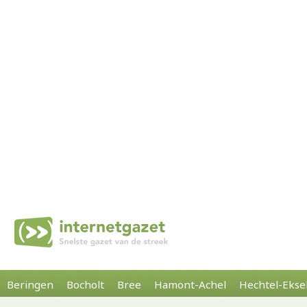
Beringen
Bocholt
Bree
Hamont-Achel
Hechtel-Ekse