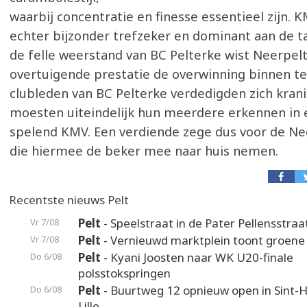
waarbij concentratie en finesse essentieel zijn. 
echter bijzonder trefzeker en dominant aan de t
de felle weerstand van BC Pelterke wist Neerpel
overtuigende prestatie de overwinning binnen te
clubleden van BC Pelterke verdedigden zich kran
moesten uiteindelijk hun meerdere erkennen in 
spelend KMV. Een verdiende zege dus voor de Ne
die hiermee de beker mee naar huis nemen.
Recentste nieuws Pelt
Pelt
- Speelstraat in de Pater Pellensstraa
Vr 7/08
Pelt
- Vernieuwd marktplein toont groene
Vr 7/08
Pelt
- Kyani Joosten naar WK U20-finale
Do 6/08
polsstokspringen
Pelt
- Buurtweg 12 opnieuw open in Sint-H
Do 6/08
Lille