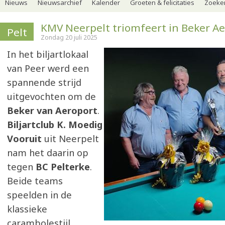
Nieuws
Nieuwsarchief
Kalender
Groeten & felicitaties
Zoeker
KMV Neerpelt triomfeert in Beker A
Pelt
Zondag 20 juli 2025
In het biljartlokaal
van Peer werd een
spannende strijd
uitgevochten om de
Beker van Aeroport
.
Biljartclub K. Moedig
Vooruit
uit Neerpelt
nam het daarin op
tegen
BC Pelterke
.
Beide teams
speelden in de
klassieke
carambolestijl,