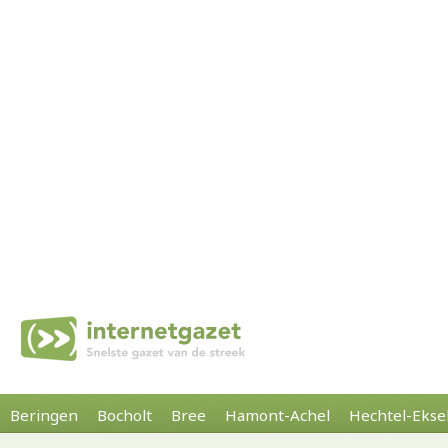
Beringen
Bocholt
Bree
Hamont-Achel
Hechtel-Ekse