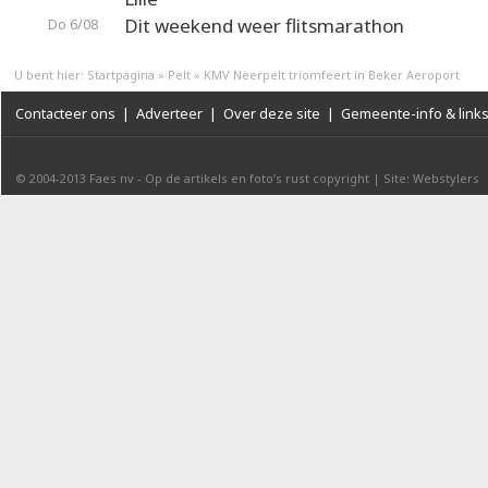
Dit weekend weer flitsmarathon
Do 6/08
U bent hier:
Startpagina
»
Pelt
»
KMV Neerpelt triomfeert in Beker Aeroport
Contacteer ons
|
Adverteer
|
Over deze site
|
Gemeente-info & link
© 2004-2013
Faes nv
-
Op de artikels en foto’s rust copyright
|
Site: Webstylers