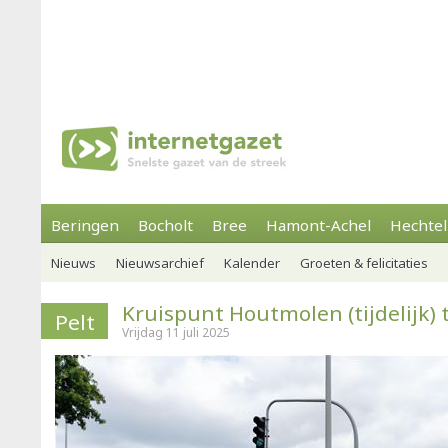
Beringen
Bocholt
Bree
Hamont-Achel
Hechtel
Nieuws
Nieuwsarchief
Kalender
Groeten & felicitaties
Kruispunt Houtmolen (tijdelijk)
Pelt
Vrijdag 11 juli 2025