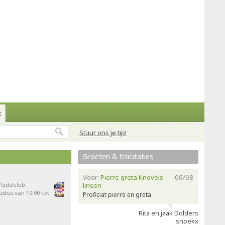
t
Stuur ons je tip!
Groeten & felicitaties
Voor:
Pierre greta Knevels
06/08
 Padelclub
linsen
stus van 10:00 tot
Proficiat pierre en greta
Rita en jaak Dolders
t
snoekx