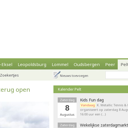
-Eksel
Leopoldsburg
Lommel
Oudsbergen
Peer
Pel
Zoekertjes
Nieuws toevoegen
 terug open
Kalender Pelt
Kids Fun dag
Zaterdag
Vandaag
K. Metallic Tennis &
8
organiseert op zaterdag 8 Augu
16:00 uur een (…)
Augustus
Wekelijkse zaterdagmark
Zaterdag