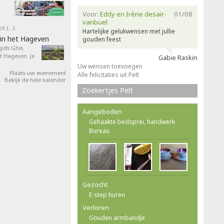
Voor:
Eddy en Irène desair-
01/08
vanbuel
ot (…)
Hartelijke gelukwensen met jullie
in het Hageven
gouden feest
ids Ghis
 Hageven. Je
Gabie Raskin
Uw wensen toevoegen
Plaats uw evenement
Alle felicitaties uit Pelt
Bekijk de hele kalender
Zoekertjes Pelt
Aangeboden
Gehaakte bedsprei, handwerk
Bureau
Gezocht
E-step huren
Verloren
Gouden armbandje