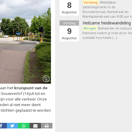
Vandaag
Wekelijkse
8
zaterdagmarkt in de
Kloosterstraat, Kerkstraat en
Augustus
Marktpleinstraat van 8.00 uur t
Heilzame heidewandeling 
Zondag
Morgen
Beheerder en natuurg
9
Palmans neemt je mee door het
ontdekt hoe heide (…)
Augustus
 aan het
kruispunt van de
t bouwverlof (14 juli tot en
jn voor alle verkeer. Onze
eden al niet meer dient
lichten geplaatst te worden