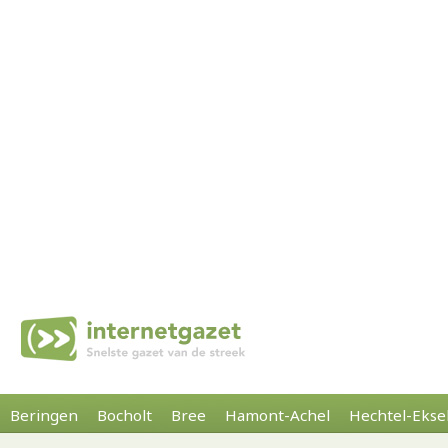
Beringen
Bocholt
Bree
Hamont-Achel
Hechtel-Ekse