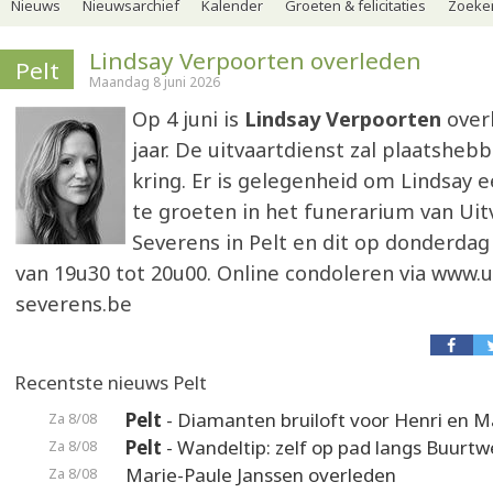
Nieuws
Nieuwsarchief
Kalender
Groeten & felicitaties
Zoeker
Lindsay Verpoorten overleden
Pelt
Maandag 8 juni 2026
Op 4 juni is
Lindsay Verpoorten
overl
jaar. De uitvaartdienst zal plaatsheb
kring. Er is gelegenheid om Lindsay e
te groeten in het funerarium van Uit
Severens in Pelt en dit op donderdag 
van 19u30 tot 20u00. Online condoleren via www.u
severens.be
Recentste nieuws Pelt
Pelt
- Diamanten bruiloft voor Henri en M
Za 8/08
Pelt
- Wandeltip: zelf op pad langs Buurt
Za 8/08
Marie-Paule Janssen overleden
Za 8/08