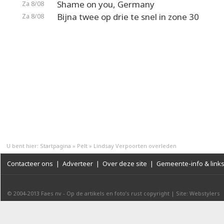
Shame on you, Germany
Za 8/08
Bijna twee op drie te snel in zone 30
Za 8/08
U bent hier:
Startpagina
»
Pelt
»
Lindsay Verpoorten overleden
Contacteer ons
|
Adverteer
|
Over deze site
|
Gemeente-info & link
© 2004-2013
Faes nv
-
Op de artikels en foto’s rust copyright
|
Site: Webstylers