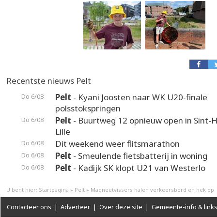
Recentste nieuws Pelt
Pelt
- Kyani Joosten naar WK U20-finale
Do 6/08
polsstokspringen
Pelt
- Buurtweg 12 opnieuw open in Sint-H
Do 6/08
Lille
Dit weekend weer flitsmarathon
Do 6/08
Pelt
- Smeulende fietsbatterij in woning
Do 6/08
Pelt
- Kadijk SK klopt U21 van Westerlo
Do 6/08
U bent hier:
Startpagina
»
Pelt
»
Magneetvissers halen verkeersbord en hek op
Contacteer ons
|
Adverteer
|
Over deze site
|
Gemeente-info & link