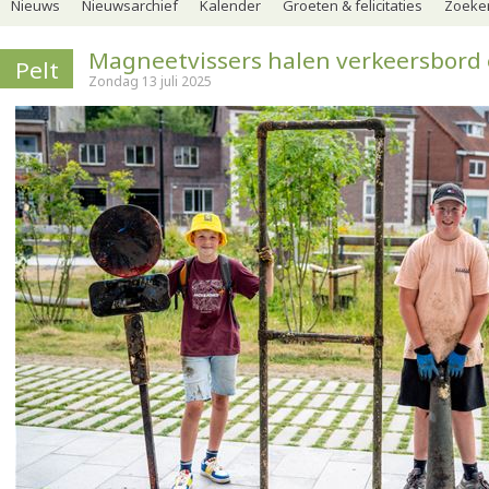
Nieuws
Nieuwsarchief
Kalender
Groeten & felicitaties
Zoeker
Magneetvissers halen verkeersbord 
Pelt
Zondag 13 juli 2025