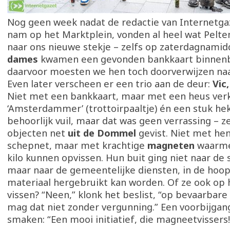
Nog geen week nadat de redactie van Internetgaz
nam op het Marktplein, vonden al heel wat Pelt
naar ons nieuwe stekje – zelfs op zaterdagnami
dames
kwamen een gevonden bankkaart binnen
daarvoor moesten we hen toch doorverwijzen naar
Even later verscheen er een trio aan de deur:
Vic,
Niet met een bankkaart, maar met een heus ver
‘Amsterdammer’ (trottoirpaaltje) én een stuk hek.
behoorlijk vuil, maar dat was geen verrassing – 
objecten net
uit de Dommel
gevist. Niet met hen
schepnet, maar met krachtige
magneten
waarme
kilo kunnen opvissen. Hun buit ging niet naar de
maar naar de gemeentelijke diensten, in de hoop
materiaal hergebruikt kan worden. Of ze ook op 
vissen? “Neen,” klonk het beslist, “op bevaarbar
mag dat niet zonder vergunning.” Een voorbijgan
smaken: “Een mooi initiatief, die magneetvissers!