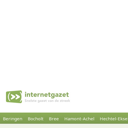
Beringen
Bocholt
Bree
Hamont-Achel
Hechtel-Ekse