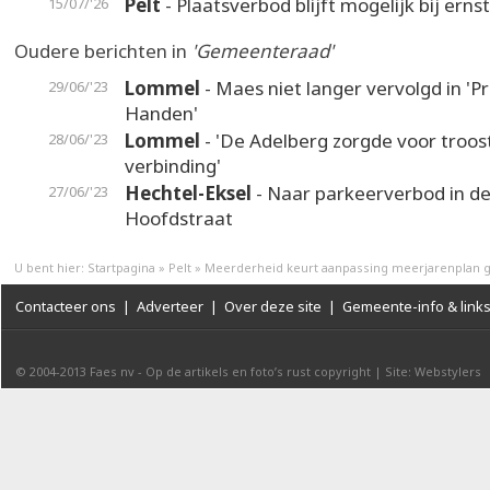
Pelt
- Plaatsverbod blijft mogelijk bij erns
15/07/'26
Oudere berichten in
'Gemeenteraad'
Lommel
- Maes niet langer vervolgd in 'P
29/06/'23
Handen'
Lommel
- 'De Adelberg zorgde voor troos
28/06/'23
verbinding'
Hechtel-Eksel
- Naar parkeerverbod in d
27/06/'23
Hoofdstraat
U bent hier:
Startpagina
»
Pelt
»
Meerderheid keurt aanpassing meerjarenplan 
Contacteer ons
|
Adverteer
|
Over deze site
|
Gemeente-info & link
© 2004-2013
Faes nv
-
Op de artikels en foto’s rust copyright
|
Site: Webstylers