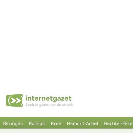
Beringen
Bocholt
Bree
Hamont-Achel
Hechtel-Ekse