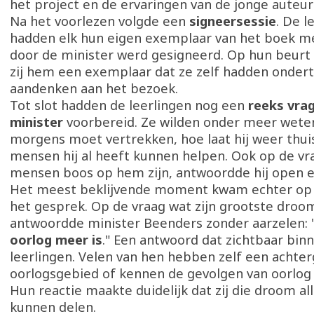
het project en de ervaringen van de jonge auteur
Na het voorlezen volgde een
signeersessie
. De l
hadden elk hun eigen exemplaar van het boek m
door de minister werd gesigneerd. Op hun beurt
zij hem een exemplaar dat ze zelf hadden ondert
aandenken aan het bezoek.
Tot slot hadden de leerlingen nog een
reeks vra
minister
voorbereid. Ze wilden onder meer weten 
morgens moet vertrekken, hoe laat hij weer thuis
mensen hij al heeft kunnen helpen. Ook op de vr
mensen boos op hem zijn, antwoordde hij open en
Het meest beklijvende moment kwam echter op 
het gesprek. Op de vraag wat zijn grootste droom
antwoordde minister Beenders zonder aarzelen: 
oorlog meer is
." Een antwoord dat zichtbaar bin
leerlingen. Velen van hen hebben zelf een achter
oorlogsgebied of kennen de gevolgen van oorlog v
Hun reactie maakte duidelijk dat zij die droom a
kunnen delen.