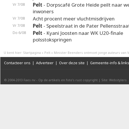
Pelt
- Dorpscafé Grote Heide peilt naar 
Vr 7/08
inwoners
Acht procent meer vluchtmisdrijven
Vr 7/08
Pelt
- Speelstraat in de Pater Pellensstraa
Vr 7/08
Pelt
- Kyani Joosten naar WK U20-finale
Do 6/08
polsstokspringen
U bent hier:
Startpagina
»
Pelt
»
Minister Beenders ontmoet jonge auteurs van 
Contacteer ons
|
Adverteer
|
Over deze site
|
Gemeente-info & link
© 2004-2013
Faes nv
-
Op de artikels en foto’s rust copyright
|
Site: Webstylers