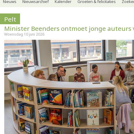
Nieuws
Nieuwsarchief
Kalender
Groeten & felicitaties
Zoeker
Pelt
Minister Beenders ontmoet jonge auteurs
Woensdag 10 juni 2026