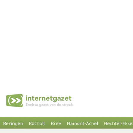
Beringen
Bocholt
Bree
Hamont-Achel
Hechtel-Ekse