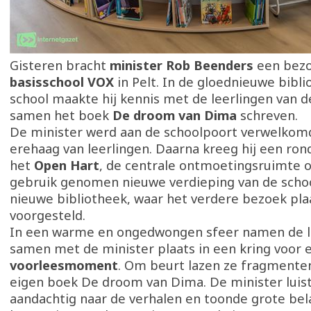
Gisteren bracht
minister Rob Beenders
een bez
basisschool VOX
in Pelt. In de gloednieuwe bibl
school maakte hij kennis met de leerlingen van 
samen het boek
De droom van Dima
schreven.
De minister werd aan de schoolpoort verwelko
erehaag van leerlingen. Daarna kreeg hij een ron
het
Open Hart
, de centrale ontmoetingsruimte o
gebruik genomen nieuwe verdieping van de schoo
nieuwe bibliotheek, waar het verdere bezoek pla
voorgesteld.
In een warme en ongedwongen sfeer namen de l
samen met de minister plaats in een kring voor 
voorleesmoment
. Om beurt lazen ze fragmenten
eigen boek De droom van Dima. De minister luis
aandachtig naar de verhalen en toonde grote bel