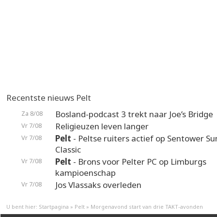
Recentste nieuws Pelt
Bosland-podcast 3 trekt naar Joe’s Bridge
Za 8/08
Religieuzen leven langer
Vr 7/08
Pelt
- Peltse ruiters actief op Sentower 
Vr 7/08
Classic
Pelt
- Brons voor Pelter PC op Limburgs
Vr 7/08
kampioenschap
Jos Vlassaks overleden
Vr 7/08
U bent hier:
Startpagina
»
Pelt
»
Morgenavond start van drie TAKT-avonden