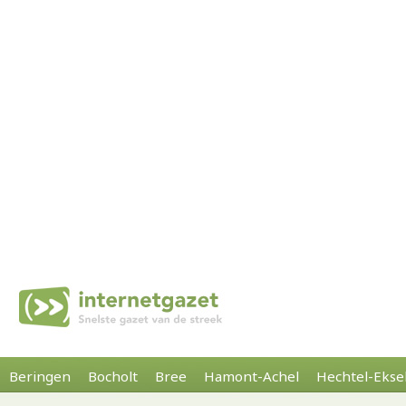
Beringen
Bocholt
Bree
Hamont-Achel
Hechtel-Ekse