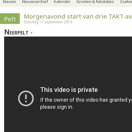
Nieuws
Nieuwsarchief
Kalender
Groeten & felicitaties
Zoeker
Morgenavond start van drie TAKT-a
Pelt
Dinsdag 17 september 2013
Neerpelt