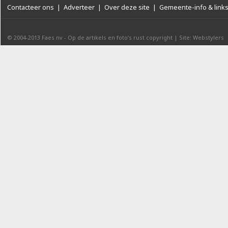
Contacteer ons
|
Adverteer
|
Over deze site
|
Gemeente-info & link
© 2004-2013
Faes nv
-
Op de artikels en foto’s rust copyright
|
Site: Webstylers