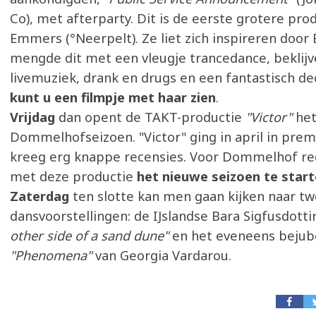
Co), met afterparty. Dit is de eerste grotere pro
Emmers (°Neerpelt). Ze liet zich inspireren doo
mengde dit met een vleugje trancedance, beklij
livemuziek, drank en drugs en een fantastisch dec
kunt u een filmpje met haar zien
.
Vrijdag
dan opent de TAKT-productie
"Victor"
het
Dommelhofseizoen. "Victor" ging in april in prem
kreeg erg knappe recensies. Voor Dommelhof r
met deze productie
het nieuwe seizoen te start
Zaterdag
ten slotte kan men gaan kijken naar t
dansvoorstellingen: de IJslandse Bara Sigfusdott
other side of a sand dune"
en het eveneens bejub
"Phenomena"
van Georgia Vardarou.