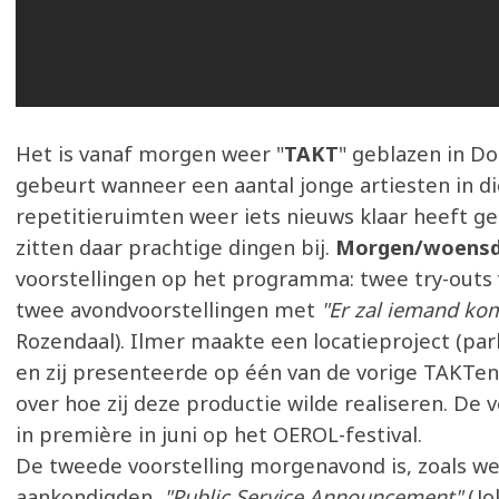
Het is vanaf morgen weer "
TAKT
" geblazen in D
gebeurt wanneer een aantal jonge artiesten in di
repetitieruimten weer iets nieuws klaar heeft g
zitten daar prachtige dingen bij.
Morgen/woens
voorstellingen op het programma: twee try-outs 
twee avondvoorstellingen met
"Er zal iemand k
Rozendaal). Ilmer maakte een locatieproject (p
en zij presenteerde op één van de vorige TAKTen 
over hoe zij deze productie wilde realiseren. De v
in première in juni op het OEROL-festival.
De tweede voorstelling morgenavond is, zoals we
aankondigden,
"Public Service Announcement"
(Jo