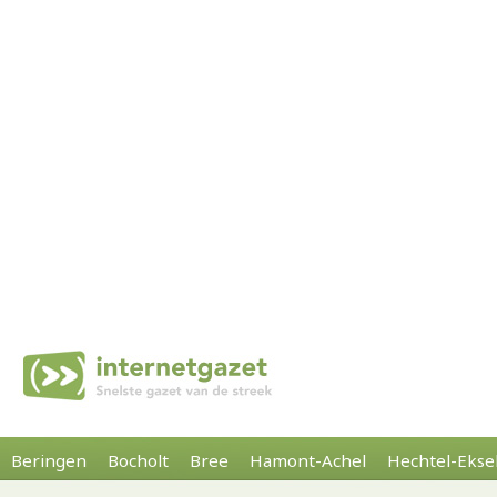
Beringen
Bocholt
Bree
Hamont-Achel
Hechtel-Ekse