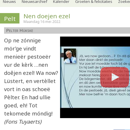
Nieuws
Nieuwsarchief
Kalender
Groeten & felicitaties
Zoeker
Nen doejen ezel
Pelt
Maandag 16 mei 2022
Pelter Hükske
Op ne zónnige
mör’ge vindt
menieër pestoeër
vur de kèrk …nen
doêjen ezel! Wa now?
Lüstert, en vertèllet
vort in oas schoeë
Pèlter. En had ullie
goed, eh! Tot
tekomede móndig!
(Fons Tuyaerts)