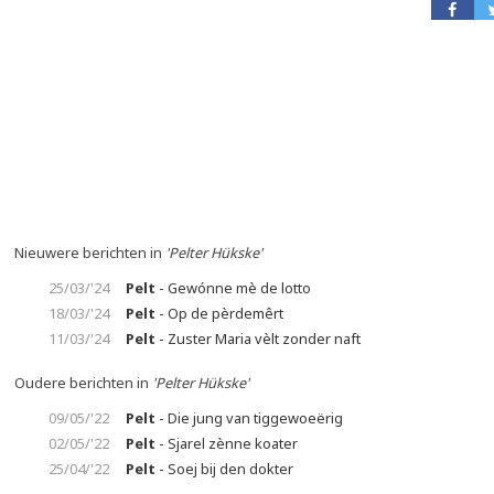
Nieuwere berichten in
'Pelter Hükske'
25/03/'24
Pelt
- Gewónne mè de lotto
18/03/'24
Pelt
- Op de pèrdemêrt
11/03/'24
Pelt
- Zuster Maria vèlt zonder naft
Oudere berichten in
'Pelter Hükske'
09/05/'22
Pelt
- Die jung van tiggewoeërig
02/05/'22
Pelt
- Sjarel zènne koater
25/04/'22
Pelt
- Soej bij den dokter