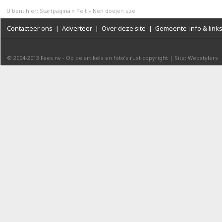
U bent hier:
Startpagina
»
Pelt
»
Nen doejen ezel
Contacteer ons
|
Adverteer
|
Over deze site
|
Gemeente-info & link
© 2004-2013
Faes nv
-
Op de artikels en foto’s rust copyright
|
Site: Webstylers