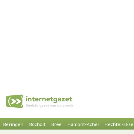
Beringen
Bocholt
Bree
Hamont-Achel
Hechtel-Ekse