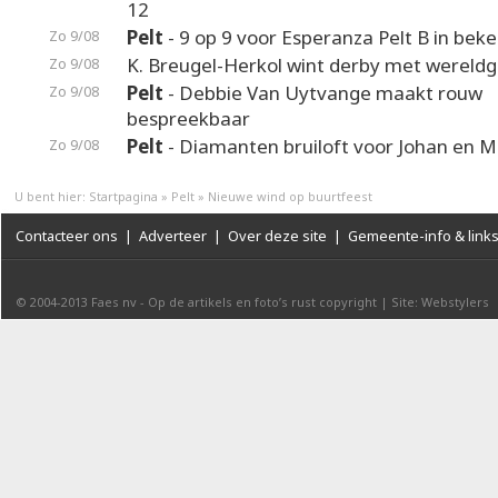
12
Pelt
- 9 op 9 voor Esperanza Pelt B in beke
Zo 9/08
K. Breugel-Herkol wint derby met wereldg
Zo 9/08
Pelt
- Debbie Van Uytvange maakt rouw
Zo 9/08
bespreekbaar
Pelt
- Diamanten bruiloft voor Johan en M
Zo 9/08
U bent hier:
Startpagina
»
Pelt
»
Nieuwe wind op buurtfeest
Contacteer ons
|
Adverteer
|
Over deze site
|
Gemeente-info & link
© 2004-2013
Faes nv
-
Op de artikels en foto’s rust copyright
|
Site: Webstylers