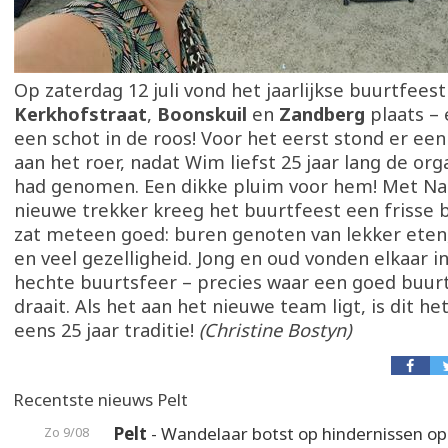
Op zaterdag 12 juli vond het jaarlijkse buurtfees
Kerkhofstraat
,
Boonskuil
en
Zandberg
plaats – 
een schot in de roos! Voor het eerst stond er ee
aan het roer, nadat Wim liefst 25 jaar lang de org
had genomen. Een dikke pluim voor hem! Met Nat
nieuwe trekker kreeg het buurtfeest een frisse 
zat meteen goed: buren genoten van lekker eten,
en veel gezelligheid. Jong en oud vonden elkaar 
hechte buurtsfeer – precies waar een goed buur
draait. Als het aan het nieuwe team ligt, is dit h
eens 25 jaar traditie!
(Christine Bostyn)
Recentste nieuws Pelt
Pelt
- Wandelaar botst op hindernissen o
Zo 9/08