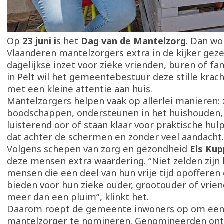
Op
23 juni i
s het
Dag van de Mantelzorg
. Dan wo
Vlaanderen mantelzorgers extra in de kijker gez
dagelijkse inzet voor zieke vrienden, buren of fa
in Pelt wil het gemeentebestuur deze stille kra
met een kleine attentie aan huis.
Mantelzorgers helpen vaak op allerlei manieren:
boodschappen, ondersteunen in het huishouden,
luisterend oor of staan klaar voor praktische hul
dat achter de schermen en zonder veel aandacht.
Volgens schepen van zorg en gezondheid
Els Ku
deze mensen extra waardering. “Niet zelden zijn 
mensen die een deel van hun vrije tijd opofferen
bieden voor hun zieke ouder, grootouder of vrien
meer dan een pluim”, klinkt het.
Daarom roept de gemeente inwoners op om een
mantelzorger te nomineren. Genomineerden ont