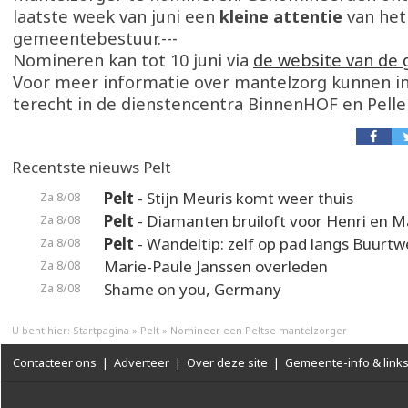
laatste week van juni een
kleine attentie
van het
gemeentebestuur.---
Nomineren kan tot 10 juni via
de website van de
Voor meer informatie over mantelzorg kunnen i
terecht in de dienstencentra BinnenHOF en Pelle
Recentste nieuws Pelt
Pelt
- Stijn Meuris komt weer thuis
Za 8/08
Pelt
- Diamanten bruiloft voor Henri en M
Za 8/08
Pelt
- Wandeltip: zelf op pad langs Buurt
Za 8/08
Marie-Paule Janssen overleden
Za 8/08
Shame on you, Germany
Za 8/08
U bent hier:
Startpagina
»
Pelt
»
Nomineer een Peltse mantelzorger
Contacteer ons
|
Adverteer
|
Over deze site
|
Gemeente-info & link