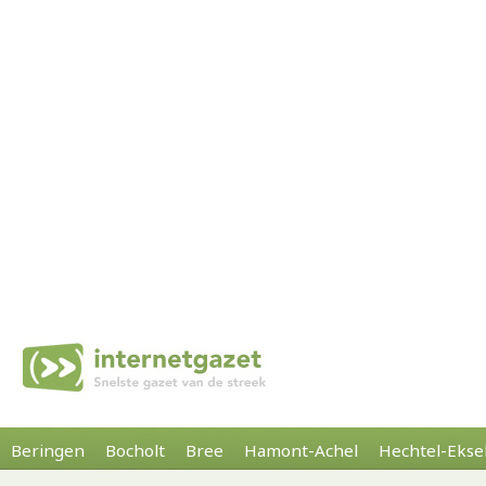
Beringen
Bocholt
Bree
Hamont-Achel
Hechtel-Ekse