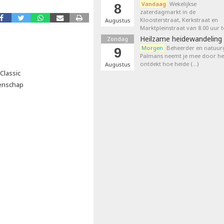
Vandaag
Wekelijkse
8
zaterdagmarkt in de
Kloosterstraat, Kerkstraat en
Augustus
Marktpleinstraat van 8.00 uur t
Heilzame heidewandeling 
Zondag
Morgen
Beheerder en natuurg
9
Palmans neemt je mee door het
ontdekt hoe heide (…)
Augustus
Classic
oenschap