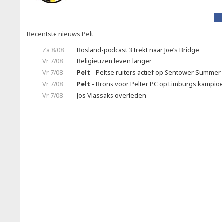
Recentste nieuws Pelt
Za 8/08
Bosland-podcast 3 trekt naar Joe’s Bridge
Vr 7/08
Religieuzen leven langer
Vr 7/08
Pelt
- Peltse ruiters actief op Sentower Summer 
Vr 7/08
Pelt
- Brons voor Pelter PC op Limburgs kampi
Vr 7/08
Jos Vlassaks overleden