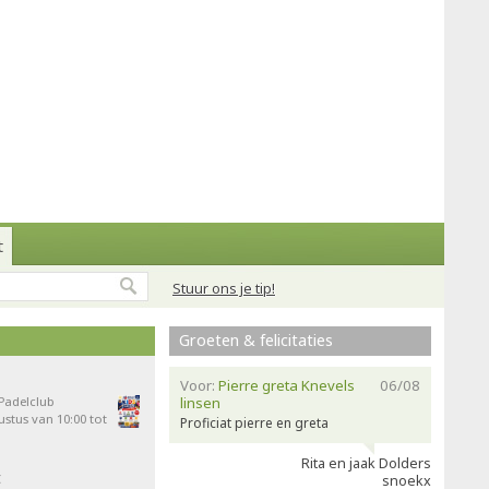
t
Stuur ons je tip!
Groeten & felicitaties
Voor:
Pierre greta Knevels
06/08
 Padelclub
linsen
stus van 10:00 tot
Proficiat pierre en greta
Rita en jaak Dolders
t
snoekx