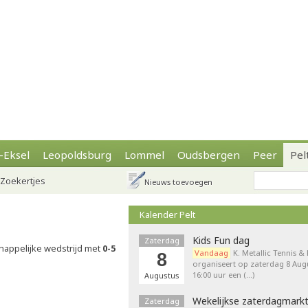
-Eksel
Leopoldsburg
Lommel
Oudsbergen
Peer
Pel
Zoekertjes
Nieuws toevoegen
Kalender Pelt
Kids Fun dag
Zaterdag
happelijke wedstrijd met
0-5
Vandaag
K. Metallic Tennis &
8
organiseert op zaterdag 8 Augu
16:00 uur een (…)
Augustus
Wekelijkse zaterdagmark
Zaterdag