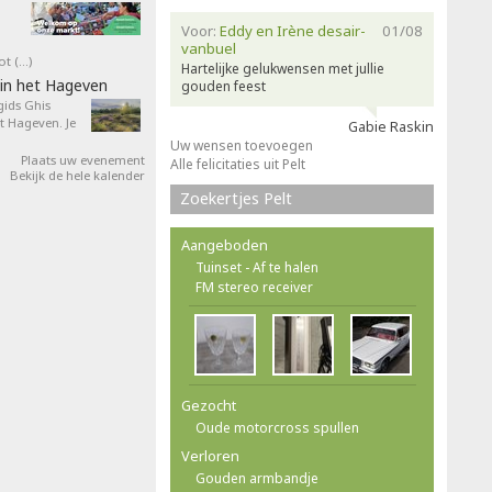
Voor:
Eddy en Irène desair-
01/08
vanbuel
ot (…)
Hartelijke gelukwensen met jullie
in het Hageven
gouden feest
ids Ghis
 Hageven. Je
Gabie Raskin
Uw wensen toevoegen
Plaats uw evenement
Alle felicitaties uit Pelt
Bekijk de hele kalender
Zoekertjes Pelt
Aangeboden
Tuinset - Af te halen
FM stereo receiver
Gezocht
Oude motorcross spullen
Verloren
Gouden armbandje