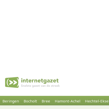
Beringen
Bocholt
Bree
Hamont-Achel
Hechtel-Ekse