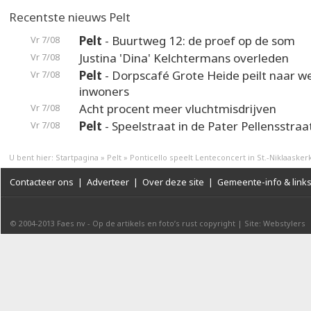
Recentste nieuws Pelt
Pelt
- Buurtweg 12: de proef op de som
Vr 7/08
Justina 'Dina' Kelchtermans overleden
Vr 7/08
Pelt
- Dorpscafé Grote Heide peilt naar 
Vr 7/08
inwoners
Acht procent meer vluchtmisdrijven
Vr 7/08
Pelt
- Speelstraat in de Pater Pellensstraa
Vr 7/08
U bent hier:
Startpagina
»
Pelt
»
Ponticello speelt Lenteconcert in St.-Niklaasker
Contacteer ons
|
Adverteer
|
Over deze site
|
Gemeente-info & link
© 2004-2013
Faes nv
-
Op de artikels en foto’s rust copyright
|
Site: Webstylers