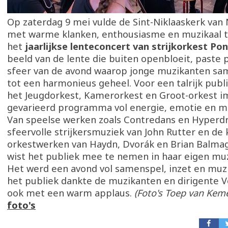
Op zaterdag 9 mei vulde de Sint-Niklaaskerk van 
met warme klanken, enthousiasme en muzikaal ta
het
jaarlijkse lenteconcert van strijkorkest Pon
beeld van de lente die buiten openbloeit, paste p
sfeer van de avond waarop jonge muzikanten sa
tot een harmonieus geheel. Voor een talrijk publ
het Jeugdorkest, Kamerorkest en Groot-orkest 
gevarieerd programma vol energie, emotie en mu
Van speelse werken zoals Contredans en Hyperdr
sfeervolle strijkersmuziek van John Rutter en de 
orkestwerken van Haydn, Dvorák en Brian Balmag
wist het publiek mee te nemen in haar eigen muz
Het werd een avond vol samenspel, inzet en muzi
het publiek dankte de muzikanten en dirigente V
ook met een warm applaus.
(Foto's Toep van Ke
foto's