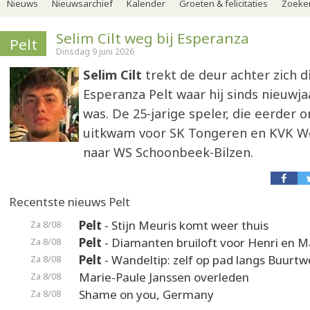
Nieuws
Nieuwsarchief
Kalender
Groeten & felicitaties
Zoeker
Selim Cilt weg bij Esperanza
Pelt
Dinsdag 9 juni 2026
Selim Cilt
trekt de deur achter zich di
Esperanza Pelt waar hij sinds nieuwja
was. De 25-jarige speler, die eerder
uitkwam voor SK Tongeren en KVK We
naar WS Schoonbeek-Bilzen.
Recentste nieuws Pelt
Pelt
- Stijn Meuris komt weer thuis
Za 8/08
Pelt
- Diamanten bruiloft voor Henri en M
Za 8/08
Pelt
- Wandeltip: zelf op pad langs Buurt
Za 8/08
Marie-Paule Janssen overleden
Za 8/08
Shame on you, Germany
Za 8/08