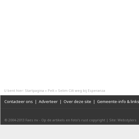
U bent hier:
Startpagina
»
Pelt
»
Selim Cilt weg bij Esperanza
Contacteer ons
|
Adverteer
|
Over deze site
|
Gemeente-info & link
© 2004-2013
Faes nv
-
Op de artikels en foto’s rust copyright
|
Site: Webstylers