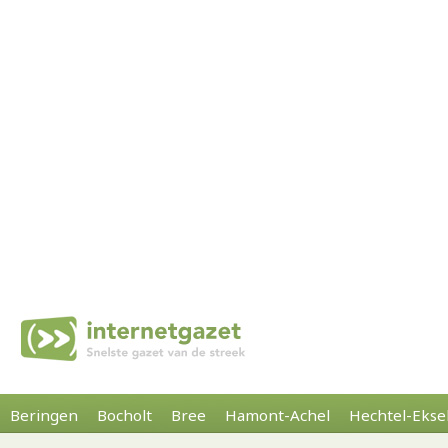
Beringen
Bocholt
Bree
Hamont-Achel
Hechtel-Ekse