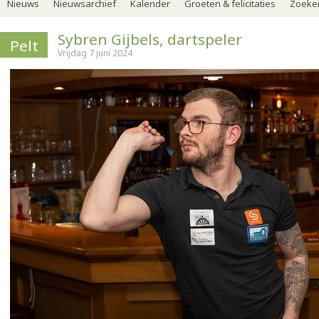
Nieuws
Nieuwsarchief
Kalender
Groeten & felicitaties
Zoeker
Sybren Gijbels, dartspeler
Pelt
Vrijdag 7 juni 2024