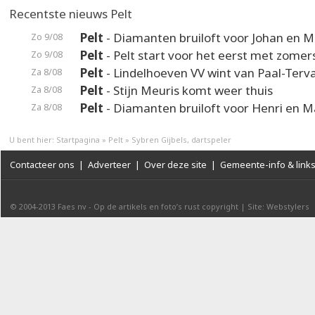
Recentste nieuws Pelt
Pelt
- Diamanten bruiloft voor Johan en M
Zo 9/08
Pelt
- Pelt start voor het eerst met zomer
Zo 9/08
Pelt
- Lindelhoeven VV wint van Paal-Terv
Za 8/08
Pelt
- Stijn Meuris komt weer thuis
Za 8/08
Pelt
- Diamanten bruiloft voor Henri en M
Za 8/08
U bent hier:
Startpagina
»
Pelt
»
Sybren Gijbels, dartspeler
Contacteer ons
|
Adverteer
|
Over deze site
|
Gemeente-info & link
© 2004-2013
Faes nv
-
Op de artikels en foto’s rust copyright
|
Site: Webstylers