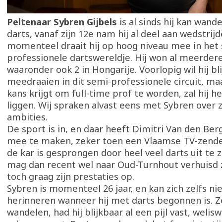
Peltenaar Sybren Gijbels
is al sinds hij kan wand
darts, vanaf zijn 12e nam hij al deel aan wedstrijd
momenteel draait hij op hoog niveau mee in het
professionele dartswereldje. Hij won al meerder
waaronder ook 2 in Hongarije. Voorlopig wil hij bl
meedraaien in dit semi-professionele circuit, maar
kans krijgt om full-time prof te worden, zal hij he
liggen. Wij spraken alvast eens met Sybren over zi
ambities.
De sport is in, en daar heeft Dimitri Van den Ber
mee te maken, zeker toen een Vlaamse TV-zend
de kar is gesprongen door heel veel darts uit te 
mag dan recent wel naar Oud-Turnhout verhuisd z
toch graag zijn prestaties op.
Sybren is momenteel 26 jaar, en kan zich zelfs ni
herinneren wanneer hij met darts begonnen is. Z
wandelen, had hij blijkbaar al een pijl vast, welis