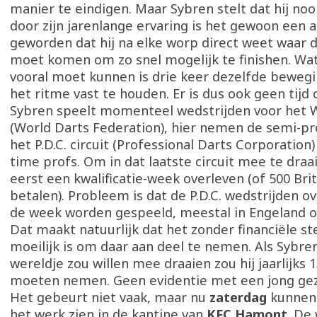
manier te eindigen. Maar Sybren stelt dat hij noo
door zijn jarenlange ervaring is het gewoon een
geworden dat hij na elke worp direct weet waar d
moet komen om zo snel mogelijk te finishen. Wa
vooral moet kunnen is drie keer dezelfde beweg
het ritme vast te houden. Er is dus ook geen tijd 
Sybren speelt momenteel wedstrijden voor het W.
(World Darts Federation), hier nemen de semi-pro
het P.D.C. circuit (Professional Darts Corporation)
time profs. Om in dat laatste circuit mee te draa
eerst een kwalificatie-week overleven (of 500 Bri
betalen). Probleem is dat de P.D.C. wedstrijden o
de week worden gespeeld, meestal in Engeland of
Dat maakt natuurlijk dat het zonder financiële st
moeilijk is om daar aan deel te nemen. Als Sybren
wereldje zou willen mee draaien zou hij jaarlijks 
moeten nemen. Geen evidentie met een jong gez
Het gebeurt niet vaak, maar nu
zaterdag
kunnen 
het werk zien in de kantine van
KFC Hamont
. De