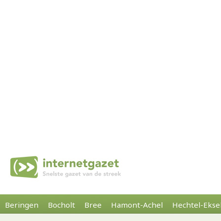
Beringen
Bocholt
Bree
Hamont-Achel
Hechtel-Ekse