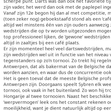
scherpe punt. Darts was dan ook het favoriete tij
zijn vader, het werd dan ook met de paplepel ing
Vanaf zijn 12e begon hij dan al met competitie,
(toen zeker nog) geboekstaafd stond als een ‘caf
altijd wel minstens één van zijn ouders aanwezig 
wedstrijden die op tv worden uitgezonden mogen
top professioneel lijken, de ‘gewone’ wedstrijden
altijd in zaaltjes bij een café plaats.
Er zijn momenteel heel veel dartswedstrijden, m
zijn wedstrijden wel uit in functie van het niveau
tegenstanders op zo’n tornooi. Zo trekt hij regel
Antwerpen, dat als bakermat van de Belgische d
worden aanzien, en waar dus de concurrentie ook 
Het is geen toeval dat de meeste Belgische prof
Antwerpen zijn. Doorgaans speelt Sybren elk we
tornooi, ook vaak in het buitenland. Zo won hij t
Hongarije al twee tornooien. Naast het beschikk
‘werpvermogen’ leek ons het constant rekenen o
moeilijkheid, want je dient natuurlijk altijd op ee