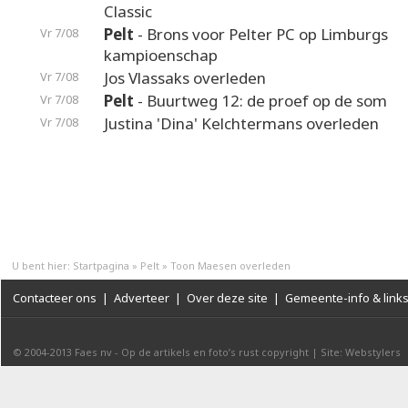
Classic
Pelt
- Brons voor Pelter PC op Limburgs
Vr 7/08
kampioenschap
Jos Vlassaks overleden
Vr 7/08
Pelt
- Buurtweg 12: de proef op de som
Vr 7/08
Justina 'Dina' Kelchtermans overleden
Vr 7/08
U bent hier:
Startpagina
»
Pelt
»
Toon Maesen overleden
Contacteer ons
|
Adverteer
|
Over deze site
|
Gemeente-info & link
© 2004-2013
Faes nv
-
Op de artikels en foto’s rust copyright
|
Site: Webstylers