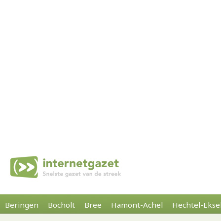
Beringen
Bocholt
Bree
Hamont-Achel
Hechtel-Ekse