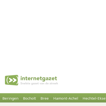
Beringen
Bocholt
Bree
Hamont-Achel
Hechtel-Ekse