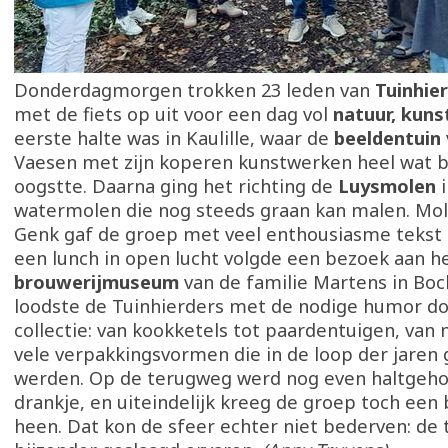
Donderdagmorgen trokken 23 leden van
Tuinhie
met de fiets op uit voor een dag vol
natuur, kuns
eerste halte was in Kaulille, waar de
beeldentuin
Vaesen met zijn koperen kunstwerken heel wat 
oogstte. Daarna ging het richting de
Luysmolen
i
watermolen die nog steeds graan kan malen. Mole
Genk gaf de groep met veel enthousiasme tekst e
een lunch in open lucht volgde een bezoek aan h
brouwerijmuseum
van de familie Martens in Boch
loodste de Tuinhierders met de nodige humor doo
collectie: van kookketels tot paardentuigen, van
vele verpakkingsvormen die in de loop der jaren 
werden. Op de terugweg werd nog even haltgeh
drankje, en uiteindelijk kreeg de groep toch een b
heen. Dat kon de sfeer echter niet bederven: de 