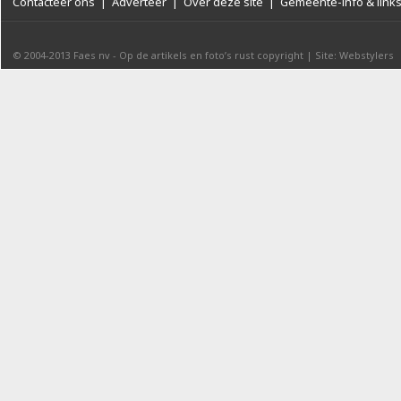
Contacteer ons
|
Adverteer
|
Over deze site
|
Gemeente-info & link
© 2004-2013
Faes nv
-
Op de artikels en foto’s rust copyright
|
Site: Webstylers