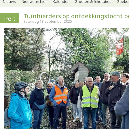
Nieuws
Nieuwsarchief
Kalender
Groeten & felicitaties
Zoeker
Tuinhierders op ontdekkingstocht pe
Pelt
Zaterdag 13 september 2025