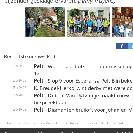
bijzonder geslaagd ervaren.
(Anny Truyens)
Recentste nieuws Pelt
Pelt
- Wandelaar botst op hindernissen o
Zo 9/08
12
Pelt
- 9 op 9 voor Esperanza Pelt B in beke
Zo 9/08
K. Breugel-Herkol wint derby met wereldg
Zo 9/08
Pelt
- Debbie Van Uytvange maakt rouw
Zo 9/08
bespreekbaar
Pelt
- Diamanten bruiloft voor Johan en M
Zo 9/08
U bent hier:
Startpagina
»
Pelt
»
Tuinhierders op ontdekkingstocht per fiets