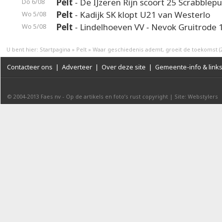
Pelt
- De IJzeren Rijn scoort 25 Scrabblep
Do 6/08
Pelt
- Kadijk SK klopt U21 van Westerlo
Wo 5/08
Pelt
- Lindelhoeven VV - Nevok Gruitrode 
Wo 5/08
U bent hier:
Startpagina
»
Pelt
»
Waar geschiedenis ademt, groeit de toekomst (
Contacteer ons
|
Adverteer
|
Over deze site
|
Gemeente-info & link
© 2004-2013
Faes nv
-
Op de artikels en foto’s rust copyright
|
Site: Webstylers