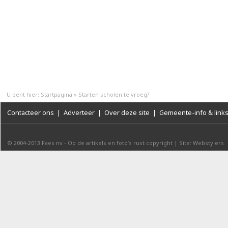
U bent hier:
Startpagina
»
Starten scholen te vroeg?
Contacteer ons
|
Adverteer
|
Over deze site
|
Gemeente-info & link
© 2004-2013
Faes nv
-
Op de artikels en foto’s rust copyright
|
Site: Webstylers