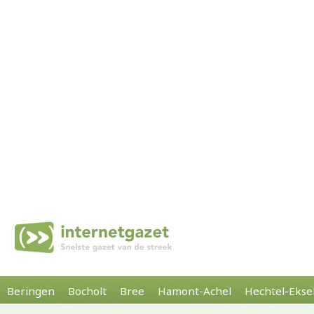
Beringen
Bocholt
Bree
Hamont-Achel
Hechtel-Ekse