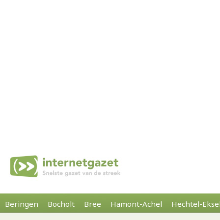
Beringen
Bocholt
Bree
Hamont-Achel
Hechtel-Ekse