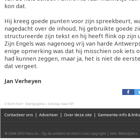
kon dat.
Hij kreeg goede punten voor zijn spreekbeurt, wa
nagedacht over de inhoud, hij gebruikte goede zi
structureerde zijn tekst en hij heeft flink op zijn 
Zijn Engels was nagenoeg vrij van harde Antwerp
enige opmerking was dat hij misschien ook iets o
had kunnen zeggen, maar ja, het is niet de eerste
dat vergeet.
Jan Verheyen
U bent hier:
Startpagina
»
Uitstap naar NY
Contacteer ons
|
Adverteer
|
Over deze site
|
Gemeente-info & link
© 2004-2013
Faes nv
-
Op de artikels en foto’s rust copyright
|
Site: Webstylers