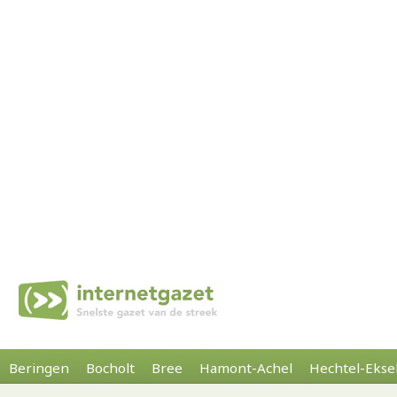
Beringen
Bocholt
Bree
Hamont-Achel
Hechtel-Ekse