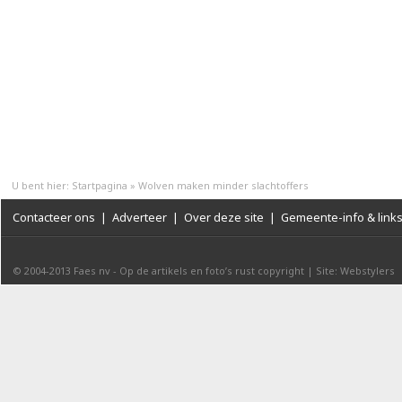
U bent hier:
Startpagina
»
Wolven maken minder slachtoffers
Contacteer ons
|
Adverteer
|
Over deze site
|
Gemeente-info & link
© 2004-2013
Faes nv
-
Op de artikels en foto’s rust copyright
|
Site: Webstylers