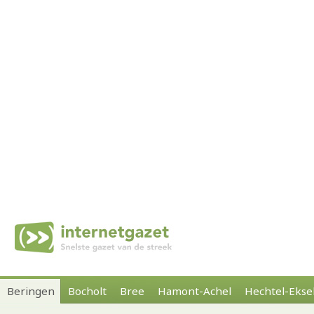
Beringen
Bocholt
Bree
Hamont-Achel
Hechtel-Ekse