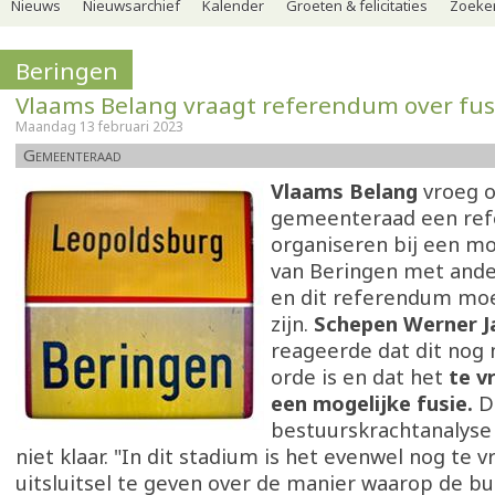
Nieuws
Nieuwsarchief
Kalender
Groeten & felicitaties
Zoeker
Beringen
Vlaams Belang vraagt referendum over fus
Maandag 13 februari 2023
Gemeenteraad
Vlaams Belang
vroeg 
gemeenteraad een re
organiseren bij een mo
van Beringen met and
en dit referendum mo
zijn.
Schepen Werner J
reageerde dat dit nog 
orde is en dat het
te v
een mogelijke fusie.
D
bestuurskrachtanalyse
niet klaar. "In dit stadium is het evenwel nog te 
uitsluitsel te geven over de manier waarop de bu