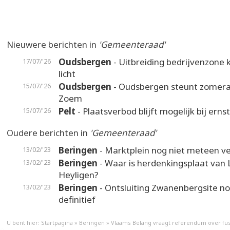
Nieuwere berichten in
'Gemeenteraad'
Oudsbergen
- Uitbreiding bedrijvenzone k
17/07/'26
licht
Oudsbergen
- Oudsbergen steunt zomer
15/07/'26
Zoem
Pelt
- Plaatsverbod blijft mogelijk bij erns
15/07/'26
Oudere berichten in
'Gemeenteraad'
Beringen
- Marktplein nog niet meteen ve
13/02/'23
Beringen
- Waar is herdenkingsplaat van 
13/02/'23
Heyligen?
Beringen
- Ontsluiting Zwanenbergsite no
13/02/'23
definitief
U bent hier:
Startpagina
»
Beringen
»
Vlaams Belang vraagt referendum over fu