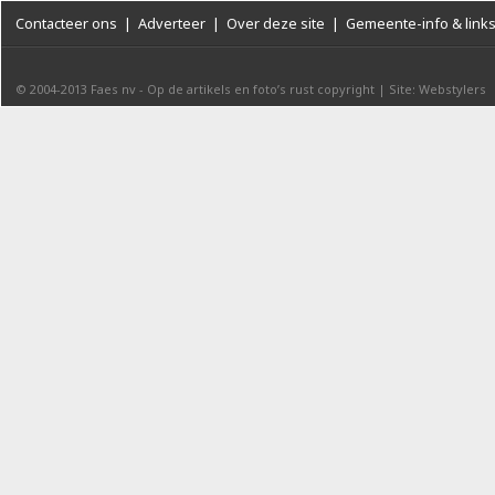
Contacteer ons
|
Adverteer
|
Over deze site
|
Gemeente-info & link
© 2004-2013
Faes nv
-
Op de artikels en foto’s rust copyright
|
Site: Webstylers