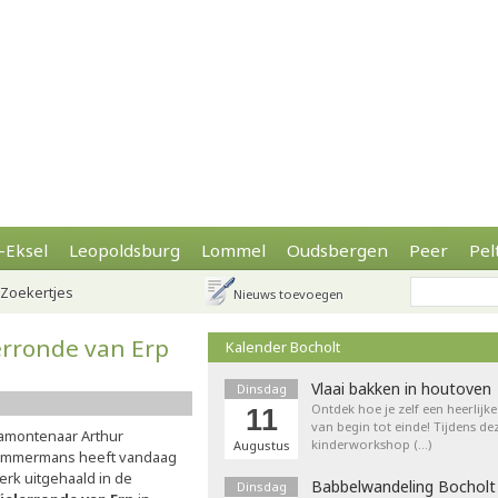
-Eksel
Leopoldsburg
Lommel
Oudsbergen
Peer
Pel
Zoekertjes
Nieuws toevoegen
erronde van Erp
Kalender Bocholt
Vlaai bakken in houtoven
Dinsdag
Ontdek hoe je zelf een heerlijk
11
van begin tot einde! Tijdens de
amontenaar Arthur
kinderworkshop (…)
Augustus
immermans heeft vandaag
erk uitgehaald in de
Babbelwandeling Bocholt
Dinsdag