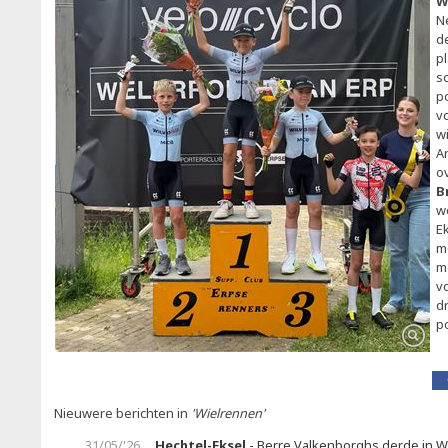
W
Ne
d
p
s
p
vo
w
A
o
B
w
E
m
m
v
d
p
Nieuwere berichten in
'Wielrennen'
31/05/'26
Hechtel-Eksel
- Berre Valkenborghs derde in W