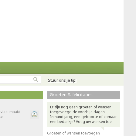
t
Stuur ons je tip!
Groeten & felicitaties
Er zijn nog geen groeten of wensen
e vlaai maakt
toegevoegd de voorbije dagen.
ze
Iemand jarig, een geboorte of zomaar
een bedankje? Voeg uw wensen toe!
Groeten of wensen toevoegen