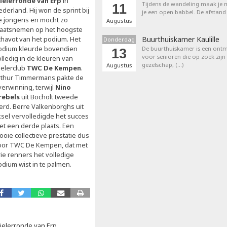
ielerronde van Erp
in
Tijdens de wandeling maak je m
11
derland. Hij won de sprint bij
je een open babbel. De afstand
e jongens en mocht zo
Augustus
laatsnemen op het hoogste
chavot van het podium. Het
Buurthuiskamer Kaulille
Donderdag
odium kleurde bovendien
De buurthuiskamer is een ontm
13
voor senioren die op zoek zijn
lledig in de kleuren van
gezelschap, (…)
Augustus
ielerclub
TWC De Kempen
.
rthur Timmermans pakte de
verwinning, terwijl
Nino
rebels
uit Bocholt tweede
erd. Berre Valkenborghs uit
ksel vervolledigde het succes
et een derde plaats. Een
ooie collectieve prestatie dus
oor TWC De Kempen, dat met
rie renners het volledige
odium wist in te palmen.
ielerronde van Erp