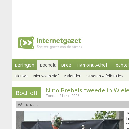
Beringen
Bocholt
Bree
Hamont-Achel
Hechtel
Nieuws
Nieuwsarchief
Kalender
Groeten & felicitaties
Nino Brebels tweede in Wiel
Bocholt
Zondag 31 mei 2026
Wielrennen
H
T
st