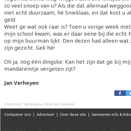
zo veel snoep van u? Als die dat allemaal weggooi
niet echt duurzaam, hé Snieklaas, en dat kost u 
geld.
Weet ge wat ook raar is? Toen u vorige week met
mijn school kwam, was er daar eene bij die echt
op mijn buurman lijkt. Den dezen had alleen wat
zijn gezicht. Gek hè!
Oh ja, nog één dingske: Kan het zijn dat ge bij mij
mandareintje vergeten zijt?
Jan Verheyen
U bent hier:
Startpagina
»
Brief aan Snieklaas
Contacteer ons
|
Adverteer
|
Over deze site
|
Gemeente-info & link