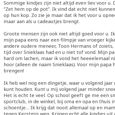
Sommige kindjes zijn niet altijd even liev voor u.
“Zet hem op de pot”. Ik vind dat echt niet kunnen
op hun kop. Zo zie je maar dat ik het voor u opn
maar aan als u cadeautjes brengt.
Groote mensen zijn ook niet altijd goed voor u. I
mijn papa eens naar een filmpje van vroeger kijk
andere oudere meneer, Toon Hermans of zoiets, 
tijd over Snieklaas had en u niet tof vond. Mijn 
hard om lachen, maar ik vond het heeeelemaal n
hoor (alleen de naam Snieklaas). Voor mijn papa h
brengen!
Ik heb wel nog een dingetje, waar u volgend jaa
kunt houden. Kunt u mij volgend jaar minder sn
Het is echt te veel. Op school geeft ge me een sn
sportclub, in de winkel, bij oma en opa en thuis i
schoentje… Ik krijg dat nooit allemaal op en mam
tegen Kerstmis weg. Krijgen echt alle kindjes uit