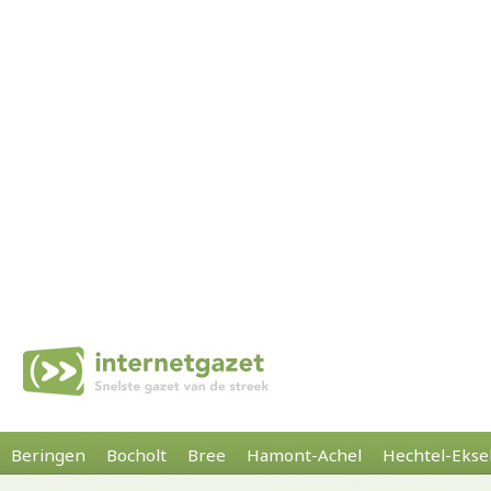
Beringen
Bocholt
Bree
Hamont-Achel
Hechtel-Ekse