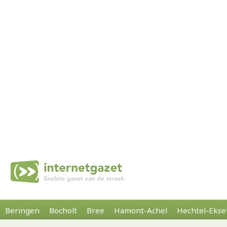
Beringen
Bocholt
Bree
Hamont-Achel
Hechtel-Ekse