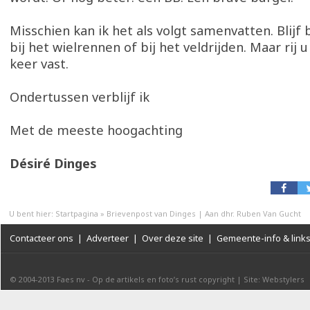
Misschien kan ik het als volgt samenvatten. Blijf bi
bij het wielrennen of bij het veldrijden. Maar rij 
keer vast.
Ondertussen verblijf ik
Met de meeste hoogachting
Désiré Dinges
U bent hier:
Startpagina
»
Brievenpost van Dinges | Aan dhr. Ruben Van Gucht
Contacteer ons
|
Adverteer
|
Over deze site
|
Gemeente-info & link
© 2004-2013
Faes nv
-
Op de artikels en foto’s rust copyright
|
Site: Webstylers