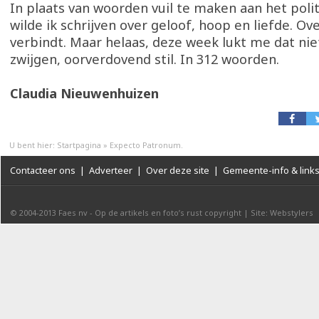
In plaats van woorden vuil te maken aan het polit
wilde ik schrijven over geloof, hoop en liefde. Ov
verbindt. Maar helaas, deze week lukt me dat nie
zwijgen, oorverdovend stil. In 312 woorden.
Claudia Nieuwenhuizen
U bent hier:
Startpagina
»
Expecto Patronum.
Contacteer ons
|
Adverteer
|
Over deze site
|
Gemeente-info & link
© 2004-2013
Faes nv
-
Op de artikels en foto’s rust copyright
|
Site: Webstylers