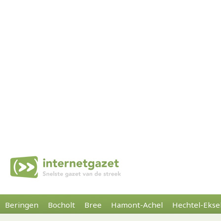
Beringen
Bocholt
Bree
Hamont-Achel
Hechtel-Ekse