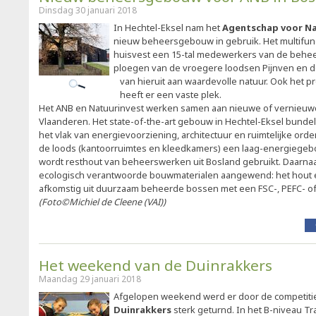
Dinsdag 30 januari 2018
In Hechtel-Eksel nam het
Agentschap voor Na
nieuw beheersgebouw in gebruik. Het multifun
huisvest een 15-tal medewerkers van de behe
ploegen van de vroegere loodsen Pijnven en 
van hieruit aan waardevolle natuur. Ook het 
heeft er een vaste plek.
Het ANB en Natuurinvest werken samen aan nieuwe of vernieuw
Vlaanderen. Het state-of-the-art gebouw in Hechtel-Eksel bund
het vlak van energievoorziening, architectuur en ruimtelijke ord
de loods (kantoorruimtes en kleedkamers) een laag-energiege
wordt resthout van beheerswerken uit Bosland gebruikt. Daarna
ecologisch verantwoorde bouwmaterialen aangewend: het hout en
afkomstig uit duurzaam beheerde bossen met een FSC-, PEFC- of 
(Foto©Michiel de Cleene (VAI))
Het weekend van de Duinrakkers
Maandag 29 januari 2018
Afgelopen weekend werd er door de competit
Duinrakkers
sterk geturnd. In het B-niveau T