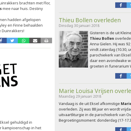
nrakkers brachten met Flor,
es
mee naar huis. Destiny
Thieu Bollen overleden
turnen hadden afgelopen
ayley en Finne behaalden
Dinsdag 30 januari 2018
 Duinrakkers!
Gisteren is de uit Klei
Thieu Bollen
overlede
Anna Gielen. Hij was 92 j
vindt zaterdag (10.30, u
parochiekerk van Eksel. 
daar een avondwake wa
groeten in funerarium W
Marie Louisa Vrijsen overl
Maandag 29 januari 2018
Vandaag is de uit Eksel afkomstige
Marie
overleden. Zij was 88 jaar en wordt vrij
uitvaartliturgie in de parochiekerk van Ov
Begroetingsmoment: donderdag (17-17.3
 Eksel gehuldigd in
r kampioenschap in het