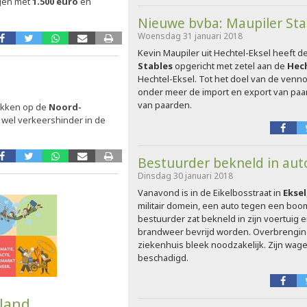
ngen met
1.500 euro
en
Nieuwe bvba: Maupiler Sta
Woensdag 31 januari 2018
Kevin Maupiler uit Hechtel-Eksel heeft 
Stables
opgericht met zetel aan de
Hec
Hechtel-Eksel. Tot het doel van de ven
onder meer de import en export van paa
van paarden.
rokken op de
Noord-
 wel verkeershinder in de
Bestuurder bekneld in aut
Dinsdag 30 januari 2018
Vanavond is in de Eikelbosstraat in
Eksel
militair domein, een auto tegen een bo
bestuurder zat bekneld in zijn voertuig
brandweer bevrijd worden. Overbrengin
ziekenhuis bleek noodzakelijk. Zijn wag
beschadigd.
land