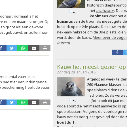
historisch dieptepunt b
het
usutuvirus
. Daarn
koolmees
voor het ee
voorjaar: normaal is het
huismus
van de troon als meest geteld
n ze nu een maand vroeger. Op
belandt op de 2de plaats. De kauw en d
er zo groot als een gewone
nek-aan-nekrace om de 3de plaats, die
est gebouwd, en zullen haar
wordt door de kauw.
Meer over de vogelt
Rutten)
Kauw het meest gezien op
Zondag 28 januari 2018
en tiental vaten met
Afgelopen week telden
n nadat er een indringende
260 Vlaamse klassen d
le bescherming heeft de vaten
speelplaats tijdens de
scholen. Zoals verwach
i(foto) ook dit jaar m
vogelsoort die het meest aanwezig is o
speelplaatsen. Volgens de voorlopige re
kauw net als vorig jaar gevolgd door de
houtduif.