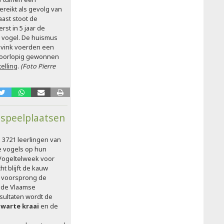
ereikt als gevolg van
aast stoot de
rst in 5 jaar de
e vogel. De huismus
e vink voerden een
 voorlopig gewonnen
elling
.
(Foto Pierre
 speelplaatsen
 3721 leerlingen van
e vogels op hun
 Vogeltelweek voor
t blijft de kauw
et voorsprong de
p de Vlaamse
sultaten wordt de
zwarte kraai
en de