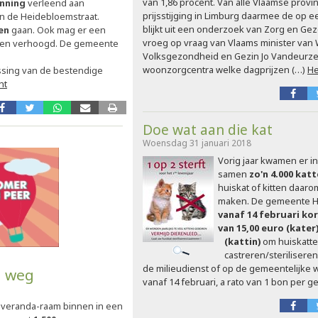
van 1,86 procent. Van alle Vlaamse provi
unning
verleend aan
prijsstijging in Limburg daarmee de op ee
in de Heidebloemstraat.
blijkt uit een onderzoek van Zorg en Gez
en
gaan. Ook mag er een
vroeg op vraag van Vlaams minister van W
rden verhoogd. De gemeente
Volksgezondheid en Gezin Jo Vandeurz
woonzorgcentra welke dagprijzen (…)
He
issing van de bestendige
ht
Doe wat aan die kat
Woensdag 31 januari 2018
Vorig jaar kwamen er i
samen
zo'n 4.000 kat
huiskat of kitten daaro
maken. De gemeente He
vanaf 14 februari k
van 15,00 euro (kater
(kattin)
om huiskatte
castreren/steriliseren
de milieudienst of op de gemeentelijke
n weg
vanaf 14 februari, a rato van 1 bon per ge
veranda-raam binnen in een