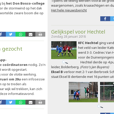
Tijdens de telling werden vooral de gro
 bij
het Don Bosco-college
waargenomen, zoals kraaiachtigen en dui
or de stormwind op het dak
Het hele nieuwsbericht
wortelde zware boom die op
Gelijkspel voor Hechtel
Zondag 28 januari 2018
KFC Hechtel
ging vand
 gezocht
het veld van leider Ka
werd 3-3. Cedriec Van 
voor de Duinenjongens. 
App-
Hechtel derde op 4 p
ge
coördinatoren
nodig. Zo'n
leider, Bolderberg.
(Foto's Jan Buyens)
rt wordt opgestart.
Eksel B
verloor met 2-1 van Berbroek Sc
 voor de vlotte werking.
staat Eksel B dertiende met 16 punten ui
ruari om 20u
een infosessie
 op te treden als
r wijk wil trekken, kan zich
deze informatieavond.