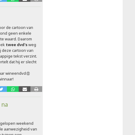
oor de cartoon van
 vond geen enkele
ite waard. Daarom
eek
twee dvd's
weg
j deze cartoon van
appige tekst verzint.
telt dat hij er slecht
aar wineendvd
winnaar!
 na
fgelopen weekend
de aanwezigheid van
e tuinen een