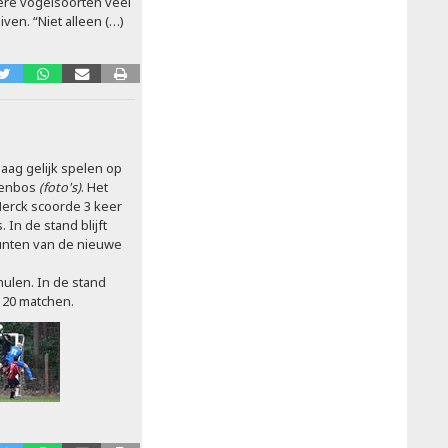
tere vogelsoorten veel
ven. “Niet alleen (…)
aag gelijk spelen op
ttenbos
(foto's)
. Het
Herck scoorde 3 keer
In de stand blijft
unten van de nieuwe
hulen. In de stand
t 20 matchen.