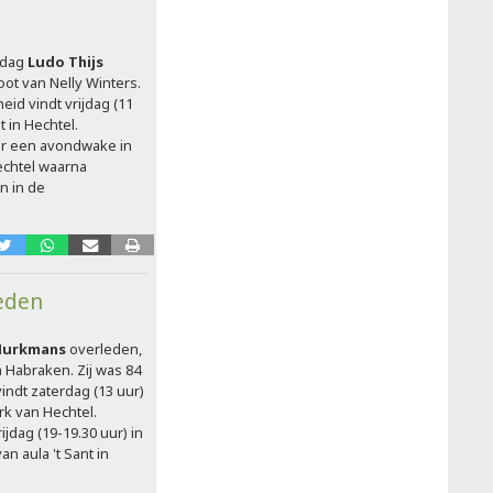
ndag
Ludo Thijs
ot van Nelly Winters.
heid vindt vrijdag (11
nt in Hechtel.
er een avondwake in
echtel waarna
n in de
eden
Hurkmans
overleden,
 Habraken. Zij was 84
 vindt zaterdag (13 uur)
rk van Hechtel.
jdag (19-19.30 uur) in
n aula 't Sant in