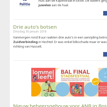
huis aan de Kapelstraat in Eksel. De daders gi
juwelen
aan de haal.
Drie auto's botsen
Dinsdag 30 januari 2018
Vanmorgen rond 8 uur raakten drie auto's in een aanrijding bet
Zuidverbinding
in Hechtel. Er was enkel blikschade maar er was
richting van Hasselt.
Nieuw beheersgebouw voor ANB in Bos