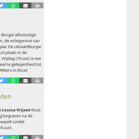
ne Brogel afkomstige
n, de echtgenoot van
aar. De uitvaartliturgie
ur) plaats in de
Vrijdag (19 uur) is eer
arna gelegenheid tot
itters in Eksel.
eden
 Louisa Vrijsen
thuis
dag begraven na de
erpelt-Lindel.
0 uur).