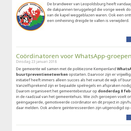
De brandweer van Leopoldsburg heeft vandaag
de dakpannen teruggelegd die vorige week do
van de kapel weggeblazen waren. Ook een ont
een omheining dreigde te vallen is verwijderd.
Coördinatoren voor WhatsApp-groepen
Dinsdag 23 januari 2018
De gemeente wil samen met de politiezone Kempenland
Whats
buurtpreventienetwerken
opstarten. Daarvoor zijn er vrijwilli
initiatief heeft immers alleen succes als het vanuit de wijk of buu
Vanzelfsprekend zijn er bepaalde spelregels en afspraken nodig
Daarom organiseert het gemeentebestuur op
donderdag 8 feb
in de raadzaal van het gemeentehuis. Wie zich geroepen voelt om
geëngageerde, gemotiveerde coördinator en dit project in zijn/haa
daar melden. Ook andere geïnteresseerden zijn uitgenodigd op 