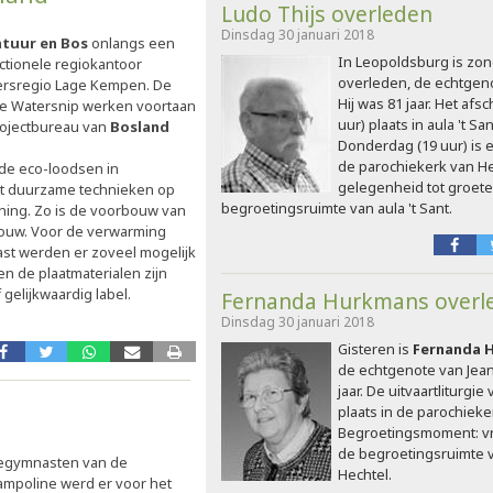
Ludo Thijs overleden
Dinsdag 30 januari 2018
tuur en Bos
onlangs een
In Leopoldsburg is zo
ctionele regiokantoor
overleden, de echtgeno
ersregio Lage Kempen. De
Hij was 81 jaar. Het afsc
de Watersnip werken voortaan
uur) plaats in aula 't Sa
projectbureau van
Bosland
Donderdag (19 uur) is 
de parochiekerk van H
de eco-loodsen in
gelegenheid tot groete
elt duurzame technieken op
begroetingsruimte van aula 't Sant.
ening. Zo is de voorbouw van
bouw. Voor de verwarming
ast werden er zoveel mogelijk
 de plaatmaterialen zijn
gelijkwaardig label.
Fernanda Hurkmans overl
Dinsdag 30 januari 2018
Gisteren is
Fernanda 
de echtgenote van Jean
jaar. De uitvaartliturgie
plaats in de parochieke
Begroetingsmoment: vri
de begroetingsruimte va
iegymnasten van de
Hechtel.
rampoline werd er voor het