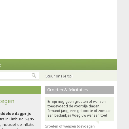
t
Stuur ons je tip!
Groeten & felicitaties
stegen
Er zijn nog geen groeten of wensen
toegevoegd de voorbije dagen.
Iemand jarig, een geboorte of zomaar
ddelde dagprijs
een bedankje? Voeg uw wensen toe!
ra in Limburg
53,95
 inclusief de inflatie
Groeten of wensen toevoegen