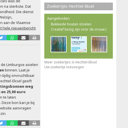
ncies was de
Zoekertjes Hechtel-Eksel
n na sterkste. Dat
ondheid. Die dienst
elzijn,
Aangeboden
en aan de Vlaamse
Bekleede houten stoelen
t hele nieuwsbericht
Creatief bezig zijn voor de vrouw (
Meer zoekertjes in Hechtel-Eksel
n de Limburgse asielen
Uw zoekertje toevoegen
ten
binnen. Laat je
m tijdig onvruchtbaar
chtel-Eksel geeft
ortingsbonnen weg
) en 25,00 euro
n te laten
. Deze bon kan je bij
 website aanvragen
zin.