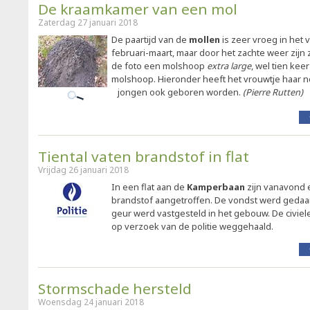
De kraamkamer van een mol
Zaterdag 27 januari 2018
De paartijd van de
mollen
is zeer vroeg in het 
februari-maart, maar door het zachte weer zij
de foto een molshoop
extra large
, wel tien ke
molshoop. Hieronder heeft het vrouwtje haar n
jongen ook geboren worden.
(Pierre Rutten)
Tiental vaten brandstof in flat
Vrijdag 26 januari 2018
In een flat aan de
Kamperbaan
zijn vanavond e
brandstof aangetroffen. De vondst werd gedaa
geur werd vastgesteld in het gebouw. De civie
op verzoek van de politie weggehaald.
Stormschade hersteld
Woensdag 24 januari 2018