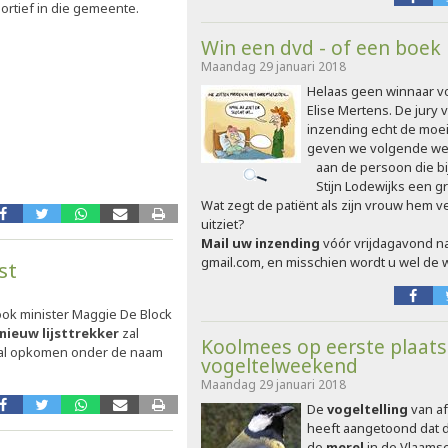
portief in die gemeente.
Win een dvd - of een boek
Maandag 29 januari 2018
Helaas geen winnaar v
Elise Mertens. De jury
inzending echt de moe
geven we volgende w
aan de persoon die bi
Stijn Lodewijks een gr
Wat zegt de patiënt als zijn vrouw hem ver
uitziet?
Mail uw inzending
vóór vrijdagavond n
gmail.com, en misschien wordt u wel de 
st
ook minister Maggie De Block
nieuw lijsttrekker
zal
Koolmees op eerste plaats
zal opkomen onder de naam
vogeltelweekend
Maandag 29 januari 2018
De
vogeltelling
van a
heeft aangetoond dat 
de
merel
in de Vlaams