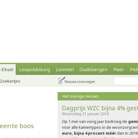
-Eksel
Leopoldsburg
Lommel
Oudsbergen
Peer
Pel
Zoekertjes
Nieuws toevoegen
Het overige nieuws
Dagprijs WZC bijna 4% ge
Woensdag 31 januari 2018
Op 1 mei van vorig jaar bedroeg de
gemi
meente boos
voor alle kamertypes in de woonzorgcent
euro, bijna 4 procent méér
dan in 2016,