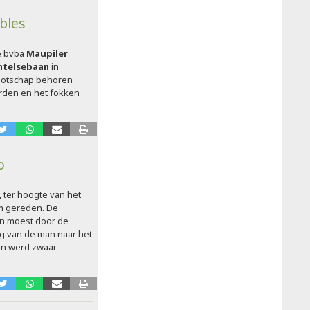
bles
de bvba
Maupiler
htelsebaan
in
nootschap behoren
rden en het fokken
o
, ter hoogte van het
om gereden. De
 en moest door de
g van de man naar het
en werd zwaar