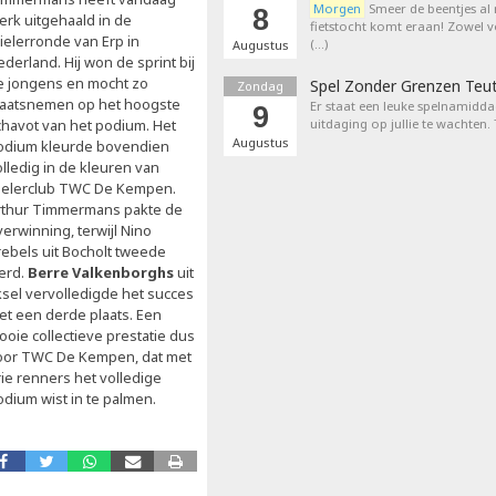
Morgen
Smeer de beentjes al
8
erk uitgehaald in de
fietstocht komt eraan! Zowel 
ielerronde van Erp in
(…)
Augustus
derland. Hij won de sprint bij
e jongens en mocht zo
Spel Zonder Grenzen Teu
Zondag
laatsnemen op het hoogste
Er staat een leuke spelnamiddag
9
chavot van het podium. Het
uitdaging op jullie te wachten.
Augustus
odium kleurde bovendien
lledig in de kleuren van
ielerclub TWC De Kempen.
rthur Timmermans pakte de
erwinning, terwijl Nino
rebels uit Bocholt tweede
erd.
Berre Valkenborghs
uit
ksel vervolledigde het succes
et een derde plaats. Een
ooie collectieve prestatie dus
oor TWC De Kempen, dat met
rie renners het volledige
odium wist in te palmen.