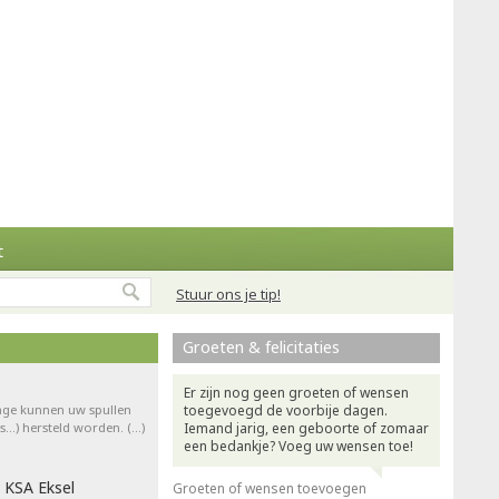
t
Stuur ons je tip!
Groeten & felicitaties
Er zijn nog geen groeten of wensen
rage kunnen uw spullen
toegevoegd de voorbije dagen.
ts…) hersteld worden. (…)
Iemand jarig, een geboorte of zomaar
een bedankje? Voeg uw wensen toe!
 KSA Eksel
Groeten of wensen toevoegen