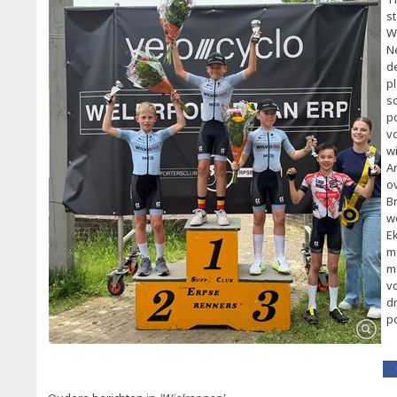
st
W
Ne
d
p
s
p
vo
w
A
ov
B
w
E
m
m
v
d
p