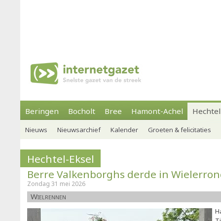
Beringen
Bocholt
Bree
Hamont-Achel
Hechtel
Nieuws
Nieuwsarchief
Kalender
Groeten & felicitaties
Hechtel-Eksel
Berre Valkenborghs derde in Wielerron
Zondag 31 mei 2026
Wielrennen
H
T