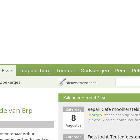
-Eksel
Leopoldsburg
Lommel
Oudsbergen
Peer
Pel
Zoekertjes
Nieuws toevoegen
Kalender Hechtel-Eksel
de van Erp
Repair Café mooihersteld
Zaterdag
Morgen
•tegen een vrije bijd
8
(elektro, kleding, computer, fie
Augustus
amontenaar Arthur
Fietstocht Teutenfeesten
Zaterdag
immermans heeft vandaag