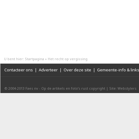
U bent hier:
Startpagina
»
Het recht op vergissing
Contacteer ons
|
Adverteer
|
Over deze site
|
Gemeente-info & link
© 2004-2013
Faes nv
-
Op de artikels en foto’s rust copyright
|
Site: Webstylers