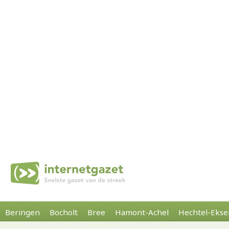
Beringen
Bocholt
Bree
Hamont-Achel
Hechtel-Ekse