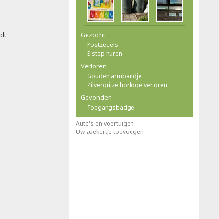
rdt
Gezocht
Postzegels
E-step huren
Verloren
Gouden armbandje
Zilvergrijze horloge verloren
Gevonden
Toegangsbadge
Auto's en voertuigen
Uw zoekertje toevoegen