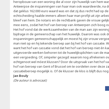
heropbouw van een woning die al voor zijn huwelijk van hem wa
Antwerpse de inspanningen van haar man ook waardeerde, na de 
dat geklus 162.000 euro waard was en dat zij dus recht had op de
echtscheiding haalde immers alleen haar man profijt uit zijn arb
bleef van hem. De notaris en de rechtbank gaven de vrouw gelijk
mee eens, zodat het hof van beroep van Antwerpen zich boog ov
Het hof vond dat de werkzaamheden van de man aan zijn woning 
bijdrage in de gemeenschap van het huwelijk. Daarom was ook de
inspanningen gemeenschappelijk en moest hij zijn vrouw vergo
man niet op en hij tekende beroep aan bij het hof van cassatie. 
want het hof van cassatie vond dat het hof van beroep niet én k
uitgevoerde werken behoren tot de huwelijksplichten van de ma
een vergoeding. Of, simpeler gezegd: waarom nog afrekenen ov
echtgenoot wel móest klussen? Door de uitspraak van het hof van
hof van beroep van Gent of Brussel om te oordelen over deze z
cassatieberoep mogelijk is. Of de klusser de klos is blijft dus nog
Jan Bouly
(De auteur is advocaat)