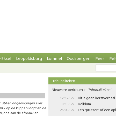
-Eksel
Leopoldsburg
Lommel
Oudsbergen
Peer
Pel
Tribunaliteiten
Nieuwere berichten in
'Tribunaliteiten'
12/12/'25
Dit is geen kerstverhaal
en stil en ongedwongen alles
30/10/'25
Delirium...
elijk op de klippen loopt en de
26/09/'25
Een “prutser” of een opl
 wijdde aan de afbraak en