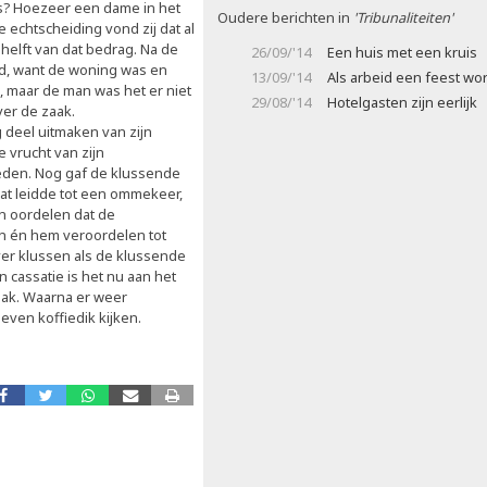
s? Hoezeer een dame in het
Oudere berichten in
'Tribunaliteiten'
echtscheiding vond zij dat al
 helft van dat bedrag. Na de
26/09/'14
Een huis met een kruis
eid, want de woning was en
13/09/'14
Als arbeid een feest wo
, maar de man was het er niet
29/08/'14
Hotelgasten zijn eerlijk
er de zaak.
deel uitmaken van zijn
 vrucht van zijn
eden. Nog gaf de klussende
Wat leidde tot een ommekeer,
an oordelen dat de
n én hem veroordelen tot
er klussen als de klussende
 cassatie is het nu aan het
aak. Waarna er weer
 even koffiedik kijken.