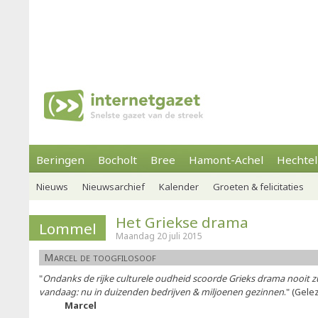
Beringen
Bocholt
Bree
Hamont-Achel
Hechtel
Nieuws
Nieuwsarchief
Kalender
Groeten & felicitaties
Het Griekse drama
Lommel
Maandag 20 juli 2015
Marcel de toogfilosoof
"
Ondanks de rijke culturele oudheid scoorde Grieks drama nooit z
vandaag: nu in duizenden bedrijven & miljoenen gezinnen
." (Gel
Marcel