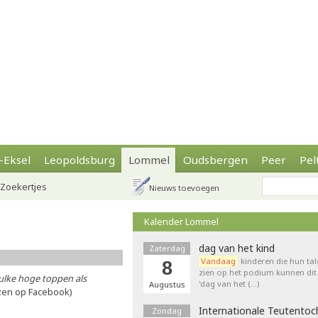
-Eksel
Leopoldsburg
Lommel
Oudsbergen
Peer
Pel
Zoekertjes
Nieuws toevoegen
Kalender Lommel
dag van het kind
Zaterdag
Vandaag
kinderen die hun tal
8
zien op het podium kunnen dit 
ulke hoge toppen als
'dag van het (…)
Augustus
ezen op Facebook)
Internationale Teutentoc
Zondag