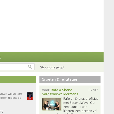
t
Stuur ons je tip!
Groeten & felicitaties
Voor:
Rafo & Shana
07/07
enten willen laten
SargsyanSchildermans
doen tijdens de
Rafo en Shana, proficiat
met SecondWave! Op
een tsunami aan
klanten, een oceaan vol
ht