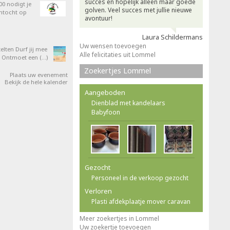
succes en hopelijk alleen maar goede
0 nodigt je
golven. Veel succes met jullie nieuwe
entocht op
avontuur!
Laura Schildermans
Uw wensen toevoegen
elten Durf jij mee
Alle felicitaties uit Lommel
 Ontmoet een (…)
Zoekertjes Lommel
Plaats uw evenement
Bekijk de hele kalender
Aangeboden
Dienblad met kandelaars
Babyfoon
Gezocht
Personeel in de verkoop gezocht
Verloren
Plasti afdekplaatje mover caravan
Meer zoekertjes in Lommel
Uw zoekertje toevoegen