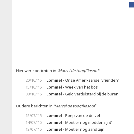
Nieuwere berichten in
'Marcel de toogfilosoof'
20/10/'15
Lommel
- Onze Amerikaanse 'vrienden'
15/10/'15
Lommel
- Week van het bos
08/10/'15
Lommel
- Geld verduisterd bij de buren
Oudere berichten in
'Marcel de toogfilosoof'
15/07/'15
Lommel
- Poep van de duivel
14/07/'15
Lommel
- Moet er nog modder zijn?
13/07/'15
Lommel
- Moet er nog zand zijn