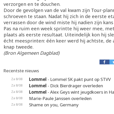
verzorgen en te douchen.
Door de gevolgen van de val kwam zijn Tour-plan
schroeven te staan. Nadat hij zich in de eerste et
verrassen door de wind miste hij nadien zijn kans 
Pas na ruim een week sprintte hij weer mee, me
plaats als eerste resultaat. Uiteindelijk kon hij s
écht meesprinten: één keer werd hij achtste, de
knap tweede.
(Bron Algemeen Dagblad)
Recentste nieuws
Lommel
- Lommel SK pakt punt op STVV
Za 8/08
Lommel
- Dick Bierdrager overleden
Za 8/08
Lommel
- Alex Geys wint jeugdkoers in 
Za 8/08
Marie-Paule Janssen overleden
Za 8/08
Shame on you, Germany
Za 8/08