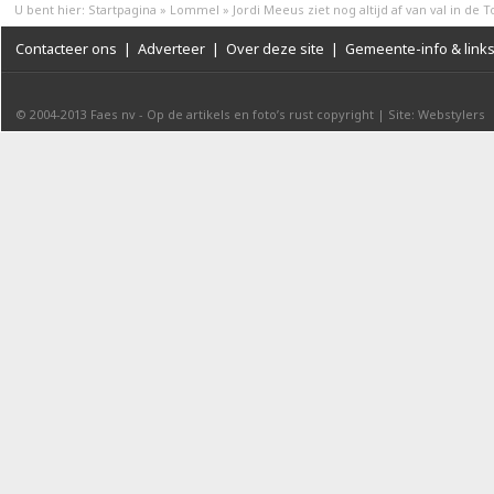
U bent hier:
Startpagina
»
Lommel
»
Jordi Meeus ziet nog altijd af van val in de T
Contacteer ons
|
Adverteer
|
Over deze site
|
Gemeente-info & link
© 2004-2013
Faes nv
-
Op de artikels en foto’s rust copyright
|
Site: Webstylers