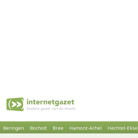
Beringen
Bocholt
Bree
Hamont-Achel
Hechtel-Ekse