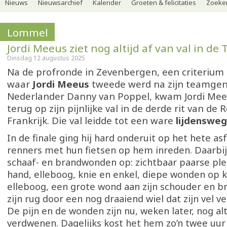
Nieuws
Nieuwsarchief
Kalender
Groeten & felicitaties
Zoeker
Lommel
Jordi Meeus ziet nog altijd af van val in de 
Dinsdag 12 augustus 2025
Na de profronde in Zevenbergen, een criterium
waar
Jordi Meeus
tweede werd na zijn teamgen
Nederlander Danny van Poppel, kwam Jordi Mee
terug op zijn pijnlijke val in de derde rit van de
Frankrijk. Die val leidde tot een ware
lijdensweg
In de finale ging hij hard onderuit op het hete asf
renners met hun fietsen op hem inreden. Daarbij l
schaaf- en brandwonden op: zichtbaar paarse ple
hand, elleboog, knie en enkel, diepe wonden op 
elleboog, een grote wond aan zijn schouder en 
zijn rug door een nog draaiend wiel dat zijn vel v
De pijn en de wonden zijn nu, weken later, nog alt
verdwenen. Dagelijks kost het hem zo’n twee uur