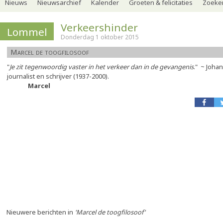
Nieuws
Nieuwsarchief
Kalender
Groeten & felicitaties
Zoeker
Verkeershinder
Lommel
Donderdag 1 oktober 2015
Marcel de toogfilosoof
"
Je zit tegenwoordig vaster in het verkeer dan in de gevangenis
." ~ Joha
journalist en schrijver (1937-2000).
Marcel
Nieuwere berichten in
'Marcel de toogfilosoof'