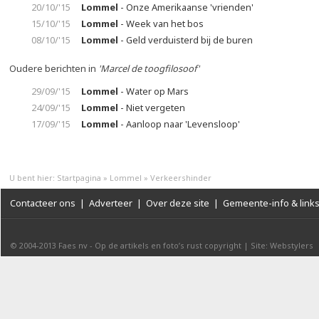
20/10/'15
Lommel
- Onze Amerikaanse 'vrienden'
15/10/'15
Lommel
- Week van het bos
08/10/'15
Lommel
- Geld verduisterd bij de buren
Oudere berichten in
'Marcel de toogfilosoof'
29/09/'15
Lommel
- Water op Mars
24/09/'15
Lommel
- Niet vergeten
17/09/'15
Lommel
- Aanloop naar 'Levensloop'
U bent hier:
Startpagina
»
Lommel
»
Verkeershinder
Contacteer ons
|
Adverteer
|
Over deze site
|
Gemeente-info & link
© 2004-2013
Faes nv
-
Op de artikels en foto’s rust copyright
|
Site: Webstylers