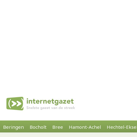
Beringen
Bocholt
Bree
Hamont-Achel
Hechtel-Ekse