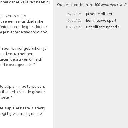
het dagelijks leven heeft hij
Oudere berichten in
'300 woorden van Ru
29/07/'25
Jaloerse blikken
-gelovers van de
15/07/'25
Een nieuwe sport
t ze een aantal duidelijke
feiten zoals de gemiddelde
02/07/'25
Het olifantenpaadje
ie je hier tegenwoordig ook
en een waaier gebruiken. Je
dpartijen. Nu hebben
zaken gebruiken om zich
studie over gemaakt."
s te slap om mee te wuiven.
afhankelijk van de grootte.
 beter.”
 slap. Het beste is stevig
egt hij, waarna hij me de