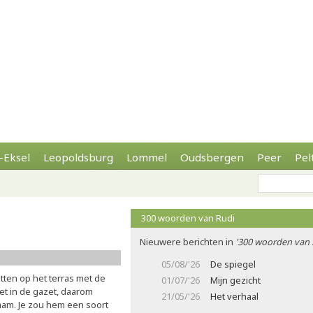
-Eksel
Leopoldsburg
Lommel
Oudsbergen
Peer
Pel
300 woorden van Rudi
Nieuwere berichten in
'300 woorden van 
05/08/'26
De spiegel
zitten op het terras met de
01/07/'26
Mijn gezicht
niet in de gazet, daarom
21/05/'26
Het verhaal
naam. Je zou hem een soort