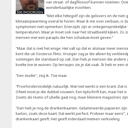
van straat- of dagfilosoof kunnen noemen. Over 
wonderbaarlijke inzichten.
“Met elke hittegolf zijn de gelovers en de niet
klimaatopwarming overal te horen. Waar ik me over verbaas, is da
symptomen niet opmerken. Enerzijds zijn er ontegensprekelijke 
temperaturen. Maar je moet ook naar het straatbeeld kijken. Zo z
mensen met een paraplu die hen schaduw moet geven.”
"Maar dat is niet het enige. Het valt op dat er alsmaar meer mens
kent die uit Oosterse films. Vroeger zag je die alleen bij verklee
sommigen die standaard op zak. Dan heb je mensen die andere 
koelte toe te wuiven. Op terrasjes zie je dat vaak. Ik heb er een 
"Een studie", zeg ik. Toe maar.
"Proefondervindelijk natuurlijk. Wat niet werkt is een krant. Dat i
Ofwel moet je die dubbel vouwen. Een tijdschrift kan, maar het is 
Zoiets als Humo of Libelle gaat nog, maar kleinere magazines zijn
"Dan heb je nog de drankenkaarten. Gelamineerde papieren zijn te
karton, zoals deze kaart. Dat werkt perfect. Probeer maar eens”, z
drankenkaart geeft. Het geeft inderdaad meteen verkoeling.