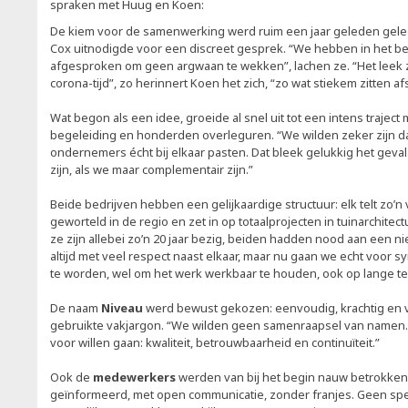
spraken met Huug en Koen:
De kiem voor de samenwerking werd ruim een jaar geleden gel
Cox uitnodigde voor een discreet gesprek. “We hebben in het be
afgesproken om geen argwaan te wekken”, lachen ze. “Het leek z
corona-tijd”, zo herinnert Koen het zich, “zo wat stiekem zitten a
Wat begon als een idee, groeide al snel uit tot een intens traject
begeleiding en honderden overleguren. “We wilden zeker zijn d
ondernemers écht bij elkaar pasten. Dat bleek gelukkig het geval
zijn, als we maar complementair zijn.”
Beide bedrijven hebben een gelijkaardige structuur: elk telt zo’n 
geworteld in de regio en zet in op totaalprojecten in tuinarchite
ze zijn allebei zo’n 20 jaar bezig, beiden hadden nood aan een 
altijd met veel respect naast elkaar, maar nu gaan we echt voor s
te worden, wel om het werk werkbaar te houden, ook op lange te
De naam
Niveau
werd bewust gekozen: eenvoudig, krachtig en v
gebruikte vakjargon. “We wilden geen samenraapsel van namen. 
voor willen gaan: kwaliteit, betrouwbaarheid en continuïteit.”
Ook de
medewerkers
werden van bij het begin nauw betrokken
geïnformeerd, met open communicatie, zonder franjes. Geen sp