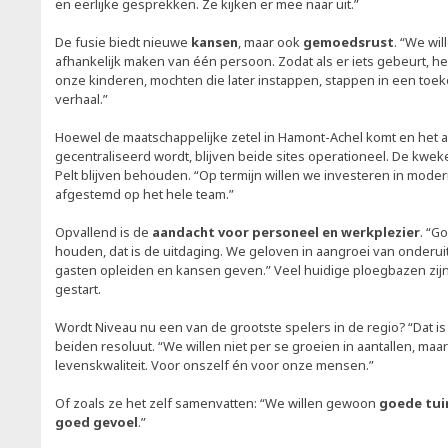
en eerlijke gesprekken. Ze kijken er mee naar uit.”
De fusie biedt nieuwe
kansen
, maar ook
gemoedsrust
. “We wi
afhankelijk maken van één persoon. Zodat als er iets gebeurt, het
onze kinderen, mochten die later instappen, stappen in een toe
verhaal.”
Hoewel de maatschappelijke zetel in Hamont-Achel komt en het ad
gecentraliseerd wordt, blijven beide sites operationeel. De kweke
Pelt blijven behouden. “Op termijn willen we investeren in moder
afgestemd op het hele team.”
Opvallend is de
aandacht voor personeel en werkplezier
. “G
houden, dat is de uitdaging. We geloven in aangroei van onderuit:
gasten opleiden en kansen geven.” Veel huidige ploegbazen zijn 
gestart.
Wordt Niveau nu een van de grootste spelers in de regio? “Dat is
beiden resoluut. “We willen niet per se groeien in aantallen, maar 
levenskwaliteit. Voor onszelf én voor onze mensen.”
Of zoals ze het zelf samenvatten: “We willen gewoon
goede tui
goed gevoel
.”