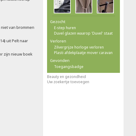
Gezocht
e niet van brommen
E-step huren
Duvel glazen waarop 'Duvel' staat
14) uit Pelt naar
Verloren
Zilvergrijze horloge verloren
Plasti afdekplaatje mover caravan
er zijn nieuw boek
Gevonden
Toegangsbadge
Beauty en gezondheid
Uw zoekertje toevoegen