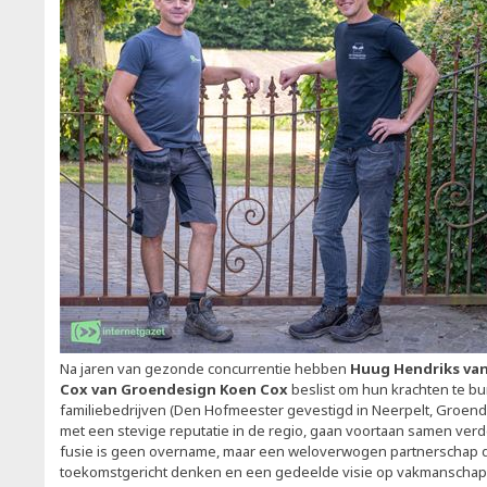
Na jaren van gezonde concurrentie hebben
Huug Hendriks va
Cox van Groendesign Koen Cox
beslist om hun krachten te b
familiebedrijven (Den Hofmeester gevestigd in Neerpelt, Groende
met een stevige reputatie in de regio, gaan voortaan samen ver
fusie is geen overname, maar een weloverwogen partnerschap da
toekomstgericht denken en een gedeelde visie op vakmanschap, p