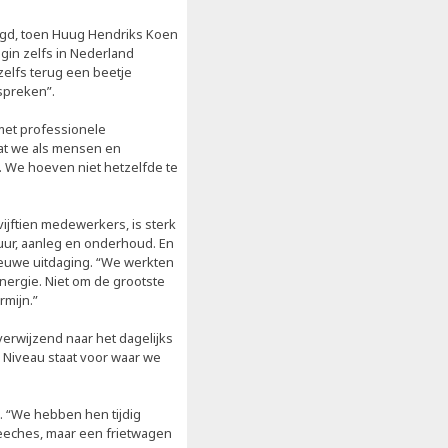
egd, toen Huug Hendriks Koen
gin zelfs in Nederland
elfs terug een beetje
fspreken”.
 met professionele
at we als mensen en
. We hoeven niet hetzelfde te
vijftien medewerkers, is sterk
ctuur, aanleg en onderhoud. En
nieuwe uitdaging. “We werkten
ynergie. Niet om de grootste
rmijn.”
erwijzend naar het dagelijks
Niveau staat voor waar we
. “We hebben hen tijdig
eeches, maar een frietwagen