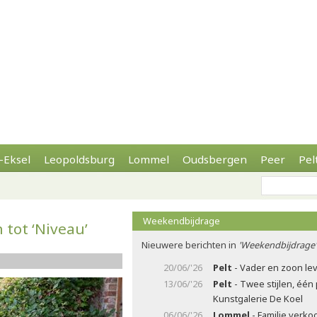
-Eksel
Leopoldsburg
Lommel
Oudsbergen
Peer
Pel
Weekendbijdrage
tot ‘Niveau’
Nieuwere berichten in
'Weekendbijdrage'
20/06/'26
Pelt
- Vader en zoon le
13/06/'26
Pelt
- Twee stijlen, één 
Kunstgalerie De Koel
06/06/'26
Lommel
- Familie verko