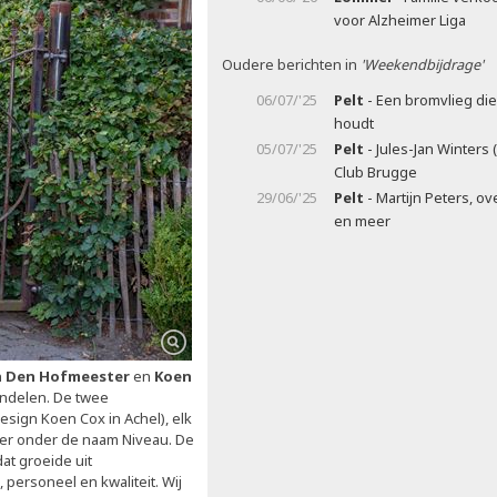
voor Alzheimer Liga
Oudere berichten in
'Weekendbijdrage'
06/07/'25
Pelt
- Een bromvlieg di
houdt
05/07/'25
Pelt
- Jules-Jan Winters (
Club Brugge
29/06/'25
Pelt
- Martijn Peters, ov
en meer
n Den Hofmeester
en
Koen
undelen. De twee
sign Koen Cox in Achel), elk
der onder de naam Niveau. De
t groeide uit
ersoneel en kwaliteit. Wij