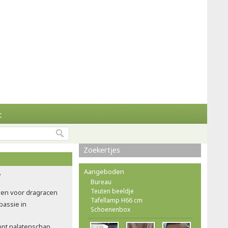
t
Zoekertjes
Aangeboden
Bureau
Teuten beeldje
ven voor dragracen
Tafellamp H66 cm
passie in
Schoenenbox
opt nalatenschap