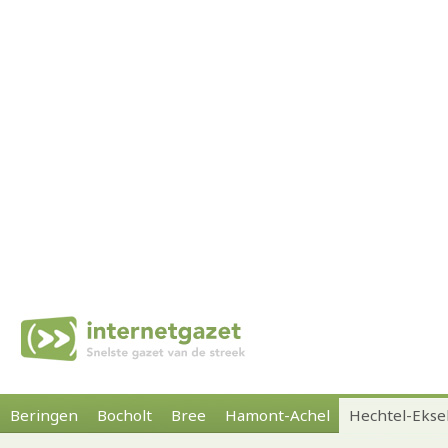
Beringen
Bocholt
Bree
Hamont-Achel
Hechtel-Ekse