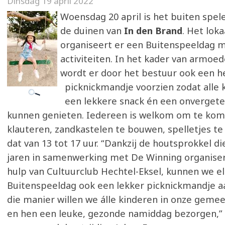
Dinsdag 19 april 2022
Woensdag 20 april is het buiten spel
de duinen van
In den Brand
. Het lok
organiseert er een Buitenspeeldag me
activiteiten. In het kader van armoed
wordt er door het bestuur ook een he
picknickmandje voorzien zodat alle 
een lekkere snack én een onvergete
kunnen genieten. Iedereen is welkom om te ko
klauteren, zandkastelen te bouwen, spelletjes te
dat van 13 tot 17 uur. “Dankzij de houtsprokkel di
jaren in samenwerking met De Winning organise
hulp van Cultuurclub Hechtel-Eksel, kunnen we el
Buitenspeeldag ook een lekker picknickmandje a
die manier willen we álle kinderen in onze geme
en hen een leuke, gezonde namiddag bezorgen,” 