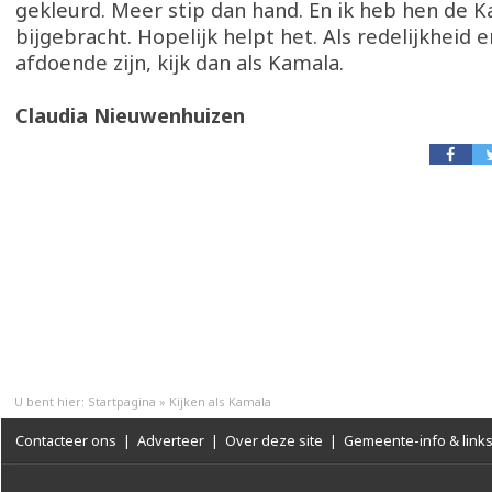
gekleurd. Meer stip dan hand. En ik heb hen de K
bijgebracht. Hopelijk helpt het. Als redelijkheid e
afdoende zijn, kijk dan als Kamala.
Claudia Nieuwenhuizen
U bent hier:
Startpagina
»
Kijken als Kamala
Contacteer ons
|
Adverteer
|
Over deze site
|
Gemeente-info & link