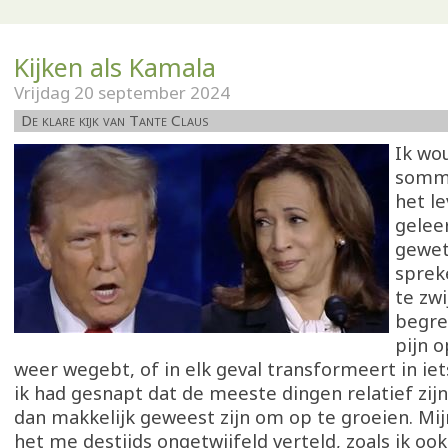
Kijken als Kamala
Vrijdag 20 september 2024
De klare kijk van Tante Claus
Ik wou
sommi
het l
geleer
gewet
sprek
te zwi
begre
pijn 
weer wegebt, of in elk geval transformeert in iets
ik had gesnapt dat de meeste dingen relatief zijn
dan makkelijk geweest zijn om op te groeien. Mi
het me destijds ongetwijfeld verteld, zoals ik oo