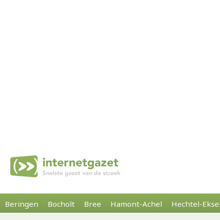
Beringen
Bocholt
Bree
Hamont-Achel
Hechtel-Ekse