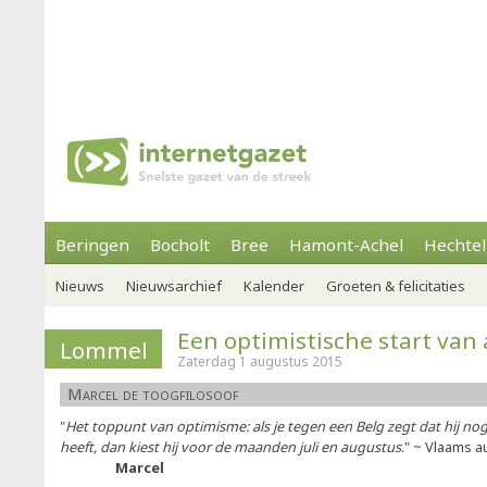
Beringen
Bocholt
Bree
Hamont-Achel
Hechtel
Nieuws
Nieuwsarchief
Kalender
Groeten & felicitaties
Een optimistische start van
Lommel
Zaterdag 1 augustus 2015
Marcel de toogfilosoof
"
Het toppunt van optimisme: als je tegen een Belg zegt dat hij n
heeft, dan kiest hij voor de maanden juli en augustus
." ~ Vlaams a
Marcel