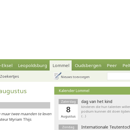
-Eksel
Leopoldsburg
Lommel
Oudsbergen
Peer
Pel
Zoekertjes
Nieuws toevoegen
 augustus
Kalender Lommel
dag van het kind
Zaterdag
kinderen die hun talenten wille
8
podium kunnen dit doen tijdens
og maar twee maanden te leven
(…)
Augustus
uteur Myriam Thijs
Internationale Teutentoc
Zondag