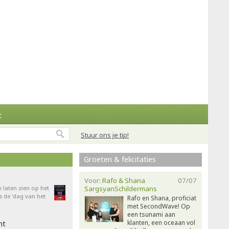
t
Stuur ons je tip!
Groeten & felicitaties
Voor:
Rafo & Shana
07/07
n laten zien op het
SargsyanSchildermans
 de 'dag van het
Rafo en Shana, proficiat
met SecondWave! Op
een tsunami aan
klanten, een oceaan vol
ht