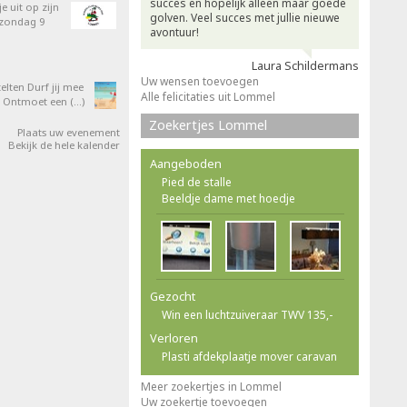
succes en hopelijk alleen maar goede
e uit op zijn
golven. Veel succes met jullie nieuwe
 zondag 9
avontuur!
Laura Schildermans
Uw wensen toevoegen
elten Durf jij mee
Alle felicitaties uit Lommel
 Ontmoet een (…)
Zoekertjes Lommel
Plaats uw evenement
Bekijk de hele kalender
Aangeboden
Pied de stalle
Beeldje dame met hoedje
Gezocht
Win een luchtzuiveraar TWV 135,-
Verloren
Plasti afdekplaatje mover caravan
Meer zoekertjes in Lommel
Uw zoekertje toevoegen