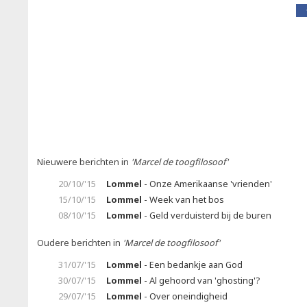
Nieuwere berichten in
'Marcel de toogfilosoof'
20/10/'15
Lommel
- Onze Amerikaanse 'vrienden'
15/10/'15
Lommel
- Week van het bos
08/10/'15
Lommel
- Geld verduisterd bij de buren
Oudere berichten in
'Marcel de toogfilosoof'
31/07/'15
Lommel
- Een bedankje aan God
30/07/'15
Lommel
- Al gehoord van 'ghosting'?
29/07/'15
Lommel
- Over oneindigheid