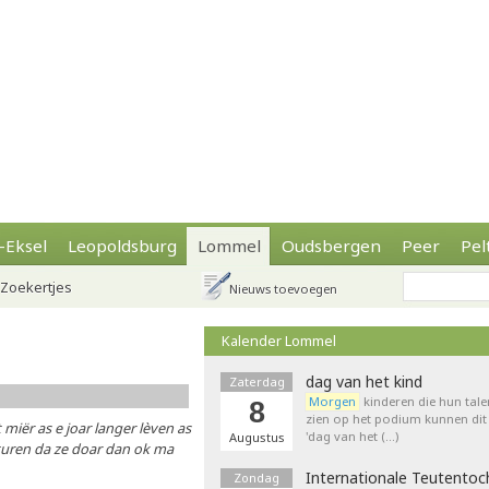
-Eksel
Leopoldsburg
Lommel
Oudsbergen
Peer
Pel
Zoekertjes
Nieuws toevoegen
Kalender Lommel
dag van het kind
Zaterdag
Morgen
kinderen die hun tale
8
zien op het podium kunnen dit 
 miër as e joar langer lèven as
'dag van het (…)
Augustus
 sturen da ze doar dan ok ma
Internationale Teutentoc
Zondag