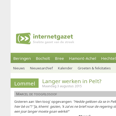
Beringen
Bocholt
Bree
Hamont-Achel
Hechtel
Nieuws
Nieuwsarchief
Kalender
Groeten & felicitaties
Langer werken in Pelt?
Lommel
Maandag 3 augustus 2015
Marcel de toogfilosoof
Gisteren aan 'den toog' opgevangen:
"Hedde gelèzen da se in Pelt
hier bè os"? "Ja, khemt gezien, 'k zal es ne brief noar de regering
een joar langer moete goan wèrkë!"