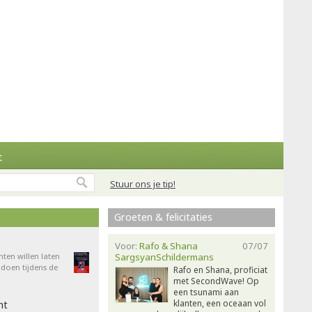
t
Stuur ons je tip!
Groeten & felicitaties
Voor:
Rafo & Shana
07/07
nten willen laten
SargsyanSchildermans
doen tijdens de
Rafo en Shana, proficiat
met SecondWave! Op
een tsunami aan
klanten, een oceaan vol
ht