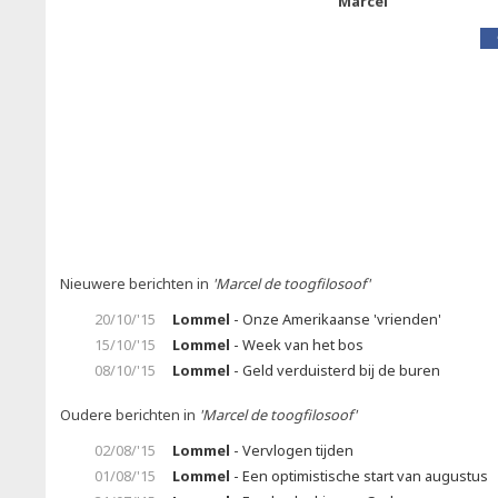
Marcel
Nieuwere berichten in
'Marcel de toogfilosoof'
20/10/'15
Lommel
- Onze Amerikaanse 'vrienden'
15/10/'15
Lommel
- Week van het bos
08/10/'15
Lommel
- Geld verduisterd bij de buren
Oudere berichten in
'Marcel de toogfilosoof'
02/08/'15
Lommel
- Vervlogen tijden
01/08/'15
Lommel
- Een optimistische start van augustus