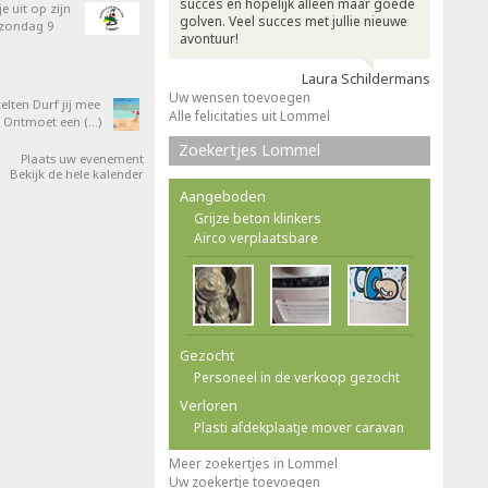
succes en hopelijk alleen maar goede
e uit op zijn
golven. Veel succes met jullie nieuwe
 zondag 9
avontuur!
Laura Schildermans
Uw wensen toevoegen
elten Durf jij mee
Alle felicitaties uit Lommel
 Ontmoet een (…)
Zoekertjes Lommel
Plaats uw evenement
Bekijk de hele kalender
Aangeboden
Grijze beton klinkers
Airco verplaatsbare
Gezocht
Personeel in de verkoop gezocht
Verloren
Plasti afdekplaatje mover caravan
Meer zoekertjes in Lommel
Uw zoekertje toevoegen