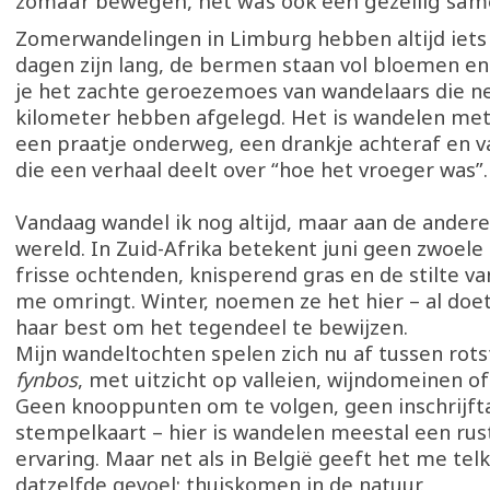
zomaar bewegen, het was ook een gezellig same
Zomerwandelingen in Limburg hebben altijd iets 
dagen zijn lang, de bermen staan vol bloemen e
je het zachte geroezemoes van wandelaars die ne
kilometer hebben afgelegd. Het is wandelen met 
een praatje onderweg, een drankje achteraf en 
die een verhaal deelt over “hoe het vroeger was”.
Vandaag wandel ik nog altijd, maar aan de andere
wereld. In Zuid-Afrika betekent juni geen zwoel
frisse ochtenden, knisperend gras en de stilte va
me omringt. Winter, noemen ze het hier – al doe
haar best om het tegendeel te bewijzen.
Mijn wandeltochten spelen zich nu af tussen rot
fynbos
, met uitzicht op valleien, wijndomeinen o
Geen knooppunten om te volgen, geen inschrijfta
stempelkaart – hier is wandelen meestal een rust
ervaring. Maar net als in België geeft het me te
datzelfde gevoel: thuiskomen in de natuur.