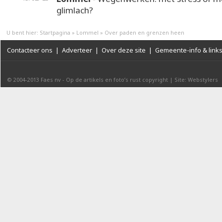
glimlach?
U bent hier:
Startpagina
»
Lommel
»
Over paden en grenzen heen
Contacteer ons
|
Adverteer
|
Over deze site
|
Gemeente-info & link
© 2004-2013
Faes nv
-
Op de artikels en foto’s rust copyright
|
Site: Webstylers