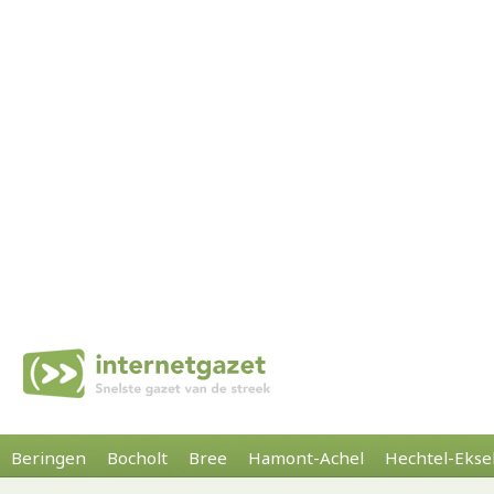
Beringen
Bocholt
Bree
Hamont-Achel
Hechtel-Ekse