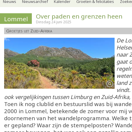
Nieuws
Nieuwsarchief
Kalender
Groeten & felicitaties
Zoeker
Over paden en grenzen heen
Lommel
Dinsdag 24 juni 2025
Groetjes uit Zuid-Afrika
De Lo
Helsen
naar Z
gaat o
regel
weten
land z
vindt.
ook vergelijkingen tussen Limburg en Zuid-Afrika,
Toen ik nog clublid en bestuurslid was bij wande
2000 in Lommel, betekende de zomer voor mij v
doornemen van het wandelprogramma. Welke t
er gepland? Waar zijn de stempelposten? Wande