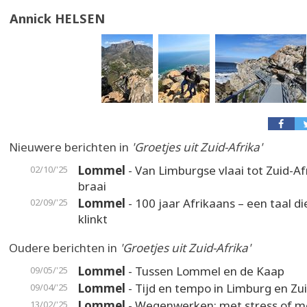
Annick HELSEN
Nieuwere berichten in
'Groetjes uit Zuid-Afrika'
Lommel
- Van Limburgse vlaai tot Zuid-A
02/10/'25
braai
Lommel
- 100 jaar Afrikaans – een taal d
02/09/'25
klinkt
Oudere berichten in
'Groetjes uit Zuid-Afrika'
Lommel
- Tussen Lommel en de Kaap
09/05/'25
Lommel
- Tijd en tempo in Limburg en Zui
09/04/'25
Lommel
- Wegenwerken: met stress of m
13/02/'25