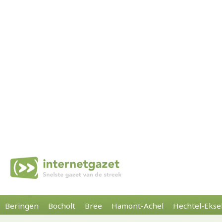
Beringen
Bocholt
Bree
Hamont-Achel
Hechtel-Ekse