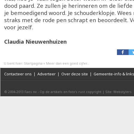
dood paard. Ze zullen je herinneren om de liefde
je bemoedigend woord. Je schouderklopje. Wees m
straks met de rode pen schrapt en beoordeelt. V
voor jezelf.
Claudia Nieuwenhuizen
U bent hier:
Startpagina
»
Meer dan een goed cijfer...
Contacteer ons
|
Adverteer
|
Over deze site
|
Gemeente-info & link
© 2004-2013
Faes nv
-
Op de artikels en foto’s rust copyright
|
Site: Webstylers