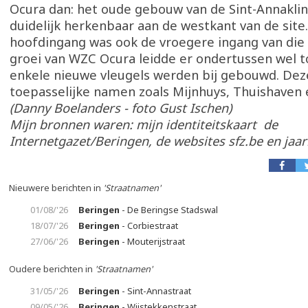
Ocura dan: het oude gebouw van de Sint-Annaklin
duidelijk herkenbaar aan de westkant van de site
hoofdingang was ook de vroegere ingang van die 
groei van WZC Ocura leidde er ondertussen wel t
enkele nieuwe vleugels werden bij gebouwd. Dez
toepasselijke namen zoals Mijnhuys, Thuishaven e
(Danny Boelanders - foto Gust Ischen)
Mijn bronnen waren: mijn identiteitskaart de
Internetgazet/Beringen, de websites sfz.be en jaa
Nieuwere berichten in
'Straatnamen'
01/08/'26
Beringen
- De Beringse Stadswal
18/07/'26
Beringen
- Corbiestraat
27/06/'26
Beringen
- Mouterijstraat
Oudere berichten in
'Straatnamen'
31/05/'26
Beringen
- Sint-Annastraat
09/05/'26
Beringen
- Wijstekkenstraat