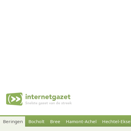
Beringen
Bocholt
Bree
Hamont-Achel
Hechtel-Ekse