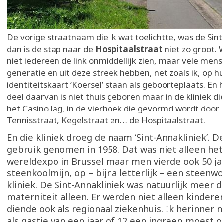
De vorige straatnaam die ik wat toelichtte, was de Sin
dan is de stap naar de
Hospitaalstraat
niet zo groot. 
niet iedereen de link onmiddellijk zien, maar vele men
generatie en uit deze streek hebben, net zoals ik, op h
identiteitskaart ‘Koersel’ staan als geboorteplaats. En
deel daarvan is niet thuis geboren maar in de kliniek d
het Casino lag, in de vierhoek die gevormd wordt door
Tennisstraat, Kegelstraat en… de Hospitaalstraat.
En die kliniek droeg de naam ‘Sint-Annakliniek’. D
gebruik genomen in 1958. Dat was niet alleen het
wereldexpo in Brussel maar men vierde ook 50 ja
steenkoolmijn, op – bijna letterlijk – een steenw
kliniek. De Sint-Annakliniek was natuurlijk meer 
materniteit alleen. Er werden niet alleen kinder
diende ook als regionaal ziekenhuis. Ik herinner 
als gastje van een jaar of 12 een ingreep moest 