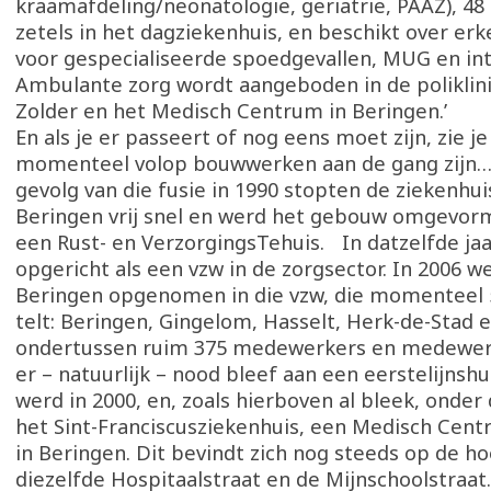
kraamafdeling/neonatologie, geriatrie, PAAZ), 4
zetels in het dagziekenhuis, en beschikt over er
voor gespecialiseerde spoedgevallen, MUG en int
Ambulante zorg wordt aangeboden in de poliklin
Zolder en het Medisch Centrum in Beringen.’
En als je er passeert of nog eens moet zijn, zie je
momenteel volop bouwwerken aan de gang zijn… 
gevolg van die fusie in 1990 stopten de ziekenhuis
Beringen vrij snel en werd het gebouw omgevorm
een Rust- en VerzorgingsTehuis. In datzelfde ja
opgericht als een vzw in de zorgsector. In 2006 w
Beringen opgenomen in die vzw, die momenteel 
telt: Beringen, Gingelom, Hasselt, Herk-de-Stad 
ondertussen ruim 375 medewerkers en medewer
er – natuurlijk – nood bleef aan een eerstelijnshu
werd in 2000, en, zoals hierboven al bleek, onder
het Sint-Franciscusziekenhuis, een Medisch Cen
in Beringen. Dit bevindt zich nog steeds op de h
diezelfde Hospitaalstraat en de Mijnschoolstraat