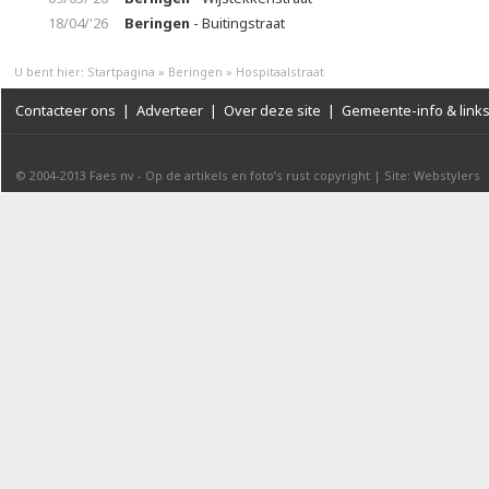
18/04/'26
Beringen
- Buitingstraat
U bent hier:
Startpagina
»
Beringen
»
Hospitaalstraat
Contacteer ons
|
Adverteer
|
Over deze site
|
Gemeente-info & link
© 2004-2013
Faes nv
-
Op de artikels en foto’s rust copyright
|
Site: Webstylers